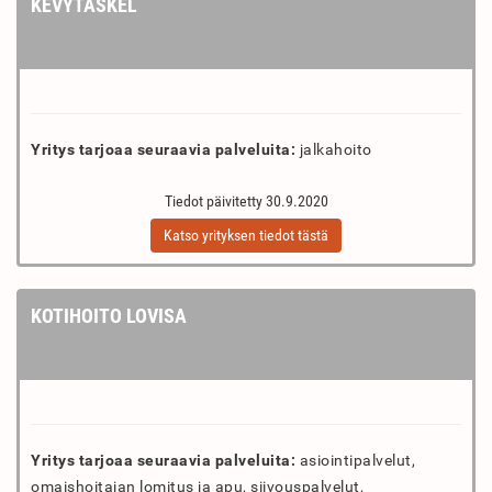
KEVYTASKEL
Yritys tarjoaa seuraavia palveluita:
jalkahoito
Tiedot päivitetty 30.9.2020
Katso yrityksen tiedot tästä
KOTIHOITO LOVISA
Yritys tarjoaa seuraavia palveluita:
asiointipalvelut,
omaishoitajan lomitus ja apu, siivouspalvelut,