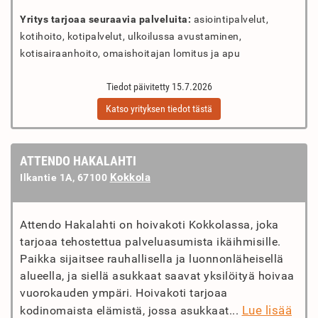
Yritys tarjoaa seuraavia palveluita:
asiointipalvelut,
kotihoito, kotipalvelut, ulkoilussa avustaminen,
kotisairaanhoito, omaishoitajan lomitus ja apu
Tiedot päivitetty 15.7.2026
Katso yrityksen tiedot tästä
ATTENDO HAKALAHTI
Kokkola
Ilkantie 1A, 67100
Attendo Hakalahti on hoivakoti Kokkolassa, joka
tarjoaa tehostettua palveluasumista ikäihmisille.
Paikka sijaitsee rauhallisella ja luonnonläheisellä
alueella, ja siellä asukkaat saavat yksilöityä hoivaa
vuorokauden ympäri. Hoivakoti tarjoaa
Lue lisää
kodinomaista elämistä, jossa asukkaat...