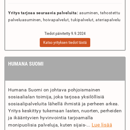
Yritys tarjoaa seuraavia palveluita:
asuminen, tehostettu
palveluasuminen, hoivapalvelut, tukipalvelut, ateriapalvelu
Tiedot päivitetty 9.9.2024
Katso yrityksen tiedot tästä
HUMANA SUOMI
Humana Suomi on johtava pohjoismainen
sosiaalialan toimija, joka tarjoaa yksilöllisiä
sosiaalipalveluita lähellä ihmistä ja perheen arkea.
Yritys keskittyy tukemaan lasten, nuorten, perheiden
ja ikääntyvien hyvinvointia tarjoamalla
Lue lisää
monipuolisia palveluja, kuten sijais-...