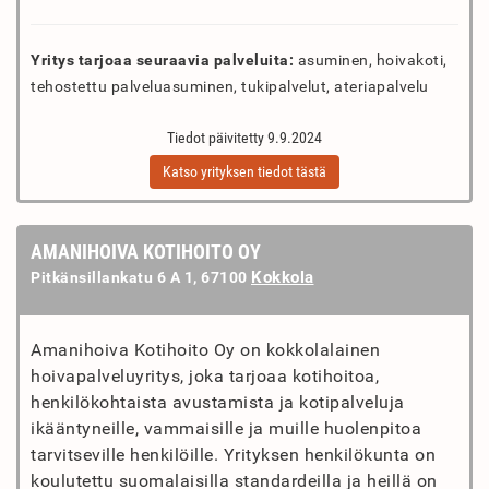
Yritys tarjoaa seuraavia palveluita:
asuminen, hoivakoti,
tehostettu palveluasuminen, tukipalvelut, ateriapalvelu
Tiedot päivitetty 9.9.2024
Katso yrityksen tiedot tästä
AMANIHOIVA KOTIHOITO OY
Kokkola
Pitkänsillankatu 6 A 1, 67100
Amanihoiva Kotihoito Oy on kokkolalainen
hoivapalveluyritys, joka tarjoaa kotihoitoa,
henkilökohtaista avustamista ja kotipalveluja
ikääntyneille, vammaisille ja muille huolenpitoa
tarvitseville henkilöille. Yrityksen henkilökunta on
koulutettu suomalaisilla standardeilla ja heillä on