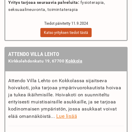
Yritys tarjoaa seuraavia palveluita:
fysioterapia,
seksuaalineuvonta, toimintaterapia
Tiedot päivitetty 11.9.2024
Katso yrityksen tiedot tästä
ATTENDO VILLA LEHTO
Kokkola
Kirkkolehdonkatu 19, 67700
Attendo Villa Lehto on Kokkolassa sijaitseva
hoivakoti, joka tarjoaa ympärivuorokautista hoivaa
ja tukea ikäihmisille. Hoivakoti on suunniteltu
erityisesti muistisairaille asukkaille, ja se tarjoaa
kodinomaisen ympäristön, jossa asukkaat voivat
Lue lisää
elää omannäköistä...