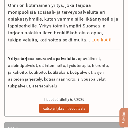
Onni on kotimainen yritys, joka tarjoaa
monipuolisia sosiaali- ja terveyspalveluita eri
asiakasryhmille, kuten vammaisille, ikääntyneille ja
lapsiperheille. Yritys toimii ympäri Suomea ja
tarjoaa asiakkailleen henkilökohtaista apua,
Lue lisää
tukipalveluita, kotihoitoa sekä muita...
Yritys tarjoaa seuraavia palveluita:
apuvälineet,
asiointipalvelut, eläinten hoito, fysioterapia, hieronta,
jalkahoito, kotihoito, kotilääkäri, kotipalvelut, arjen
asioiden järjestely, kotisairaanhoito, siivouspalvelut,
tukipalvelut, ateriapalvelu
Tiedot päivitetty 6.7.2026
Katso yrityksen tiedot tästä
Palvelut