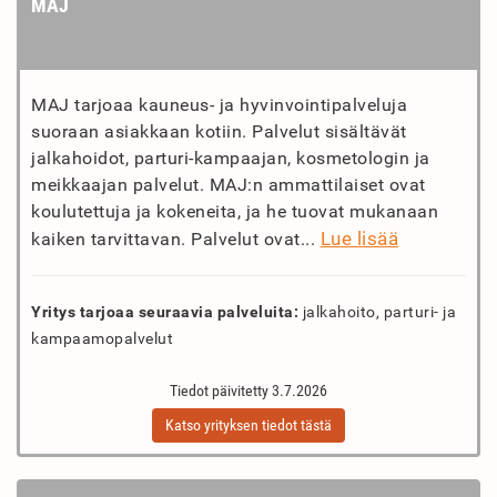
MAJ
MAJ tarjoaa kauneus- ja hyvinvointipalveluja
suoraan asiakkaan kotiin. Palvelut sisältävät
jalkahoidot, parturi-kampaajan, kosmetologin ja
meikkaajan palvelut. MAJ:n ammattilaiset ovat
koulutettuja ja kokeneita, ja he tuovat mukanaan
Lue lisää
kaiken tarvittavan. Palvelut ovat...
Yritys tarjoaa seuraavia palveluita:
jalkahoito, parturi- ja
kampaamopalvelut
Tiedot päivitetty 3.7.2026
Katso yrityksen tiedot tästä