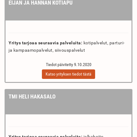
EIJAN JA HANNAN KOTIAPU
Yritys tarjoaa seuraavia palveluita:
kotipalvelut, parturi-
ja kampaamopalvelut, siivouspalvelut
Tiedot päivitetty 9.10.2020
Katso yrityksen tiedot tästä
TMI HELI HAKASALO
Yritys tarjoaa seuraavia palveluita:
jalkahoito