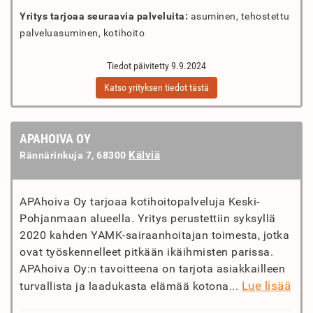
Yritys tarjoaa seuraavia palveluita:
asuminen, tehostettu
palveluasuminen, kotihoito
Tiedot päivitetty 9.9.2024
Katso yrityksen tiedot tästä
APAHOIVA OY
Kälviä
Rännärinkuja 7, 68300
APAhoiva Oy tarjoaa kotihoitopalveluja Keski-
Pohjanmaan alueella. Yritys perustettiin syksyllä
2020 kahden YAMK-sairaanhoitajan toimesta, jotka
ovat työskennelleet pitkään ikäihmisten parissa.
APAhoiva Oy:n tavoitteena on tarjota asiakkailleen
Lue lisää
turvallista ja laadukasta elämää kotona...