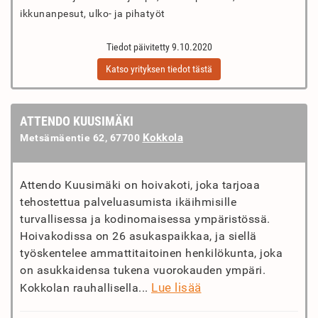
ikkunanpesut, ulko- ja pihatyöt
Tiedot päivitetty 9.10.2020
Katso yrityksen tiedot tästä
ATTENDO KUUSIMÄKI
Kokkola
Metsämäentie 62, 67700
Attendo Kuusimäki on hoivakoti, joka tarjoaa
tehostettua palveluasumista ikäihmisille
turvallisessa ja kodinomaisessa ympäristössä.
Hoivakodissa on 26 asukaspaikkaa, ja siellä
työskentelee ammattitaitoinen henkilökunta, joka
on asukkaidensa tukena vuorokauden ympäri.
Lue lisää
Kokkolan rauhallisella...