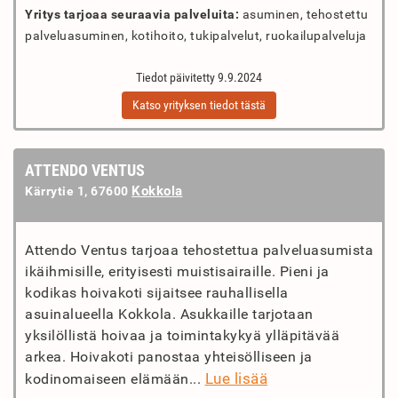
Yritys tarjoaa seuraavia palveluita:
asuminen, tehostettu
palveluasuminen, kotihoito, tukipalvelut, ruokailupalveluja
Tiedot päivitetty 9.9.2024
Katso yrityksen tiedot tästä
ATTENDO VENTUS
Kokkola
Kärrytie 1, 67600
Attendo Ventus tarjoaa tehostettua palveluasumista
ikäihmisille, erityisesti muistisairaille. Pieni ja
kodikas hoivakoti sijaitsee rauhallisella
asuinalueella Kokkola. Asukkaille tarjotaan
yksilöllistä hoivaa ja toimintakykyä ylläpitävää
arkea. Hoivakoti panostaa yhteisölliseen ja
Lue lisää
kodinomaiseen elämään...