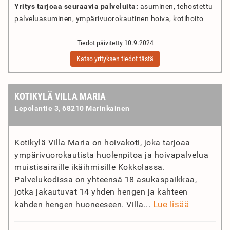
Yritys tarjoaa seuraavia palveluita:
asuminen, tehostettu
palveluasuminen, ympärivuorokautinen hoiva, kotihoito
Tiedot päivitetty 10.9.2024
Katso yrityksen tiedot tästä
KOTIKYLÄ VILLA MARIA
Lepolantie 3, 68210 Marinkainen
Kotikylä Villa Maria on hoivakoti, joka tarjoaa
ympärivuorokautista huolenpitoa ja hoivapalvelua
muistisairaille ikäihmisille Kokkolassa.
Palvelukodissa on yhteensä 18 asukaspaikkaa,
jotka jakautuvat 14 yhden hengen ja kahteen
Lue lisää
kahden hengen huoneeseen. Villa...