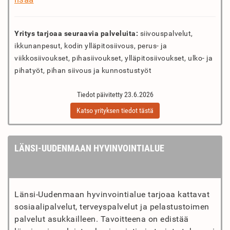
Yritys tarjoaa seuraavia palveluita:
siivouspalvelut,
ikkunanpesut, kodin ylläpitosiivous, perus- ja
viikkosiivoukset, pihasiivoukset, ylläpitosiivoukset, ulko- ja
pihatyöt, pihan siivous ja kunnostustyöt
Tiedot päivitetty 23.6.2026
Katso yrityksen tiedot tästä
LÄNSI-UUDENMAAN HYVINVOINTIALUE
Länsi-Uudenmaan hyvinvointialue tarjoaa kattavat
sosiaalipalvelut, terveyspalvelut ja pelastustoimen
palvelut asukkailleen. Tavoitteena on edistää