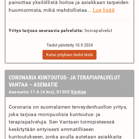
painottaa yksilöllistä hoitoa ja asiakkaan tarpeiden
Lue lisää
huomioimista, mikä mahdollistaa...
Yritys tarjoaa seuraavia palveluita:
hoivapalvelut
Tiedot päivitetty 10.9.2024
Katso yrityksen tiedot tästä
CORONARIA KUNTOUTUS- JA TERAPIAPALVELUT
VANTAA – ASEMATIE
Vantaa
Asematie 11 A (4.krs), 01300
Coronaria on suomalainen terveydenhuollon yritys,
joka tarjoaa monipuolisia kuntoutus- ja
terapiapalveluja. Sen Vantaan toimipisteessä
keskitytään erityisesti ammatilliseen
kuntoutukseen, jonka avulla autetaan asiakkaita