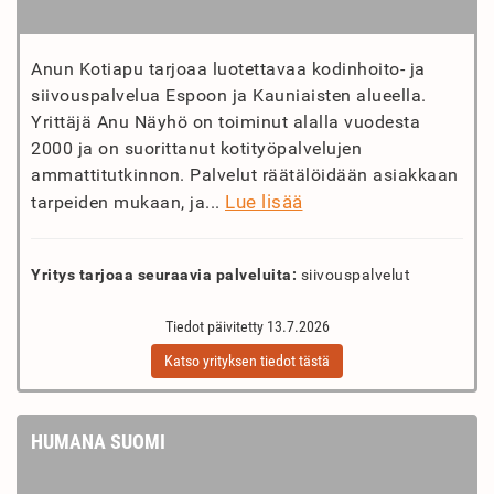
Anun Kotiapu tarjoaa luotettavaa kodinhoito- ja
siivouspalvelua Espoon ja Kauniaisten alueella.
Yrittäjä Anu Näyhö on toiminut alalla vuodesta
2000 ja on suorittanut kotityöpalvelujen
ammattitutkinnon. Palvelut räätälöidään asiakkaan
Lue lisää
tarpeiden mukaan, ja...
Yritys tarjoaa seuraavia palveluita:
siivouspalvelut
Tiedot päivitetty 13.7.2026
Katso yrityksen tiedot tästä
HUMANA SUOMI