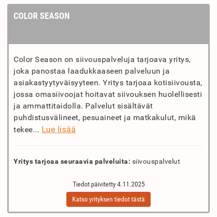
COLOR SEASON
Color Season on siivouspalveluja tarjoava yritys,
joka panostaa laadukkaaseen palveluun ja
asiakastyytyväisyyteen. Yritys tarjoaa kotisiivousta,
jossa omasiivoojat hoitavat siivouksen huolellisesti
ja ammattitaidolla. Palvelut sisältävät
puhdistusvälineet, pesuaineet ja matkakulut, mikä
Lue lisää
tekee...
Yritys tarjoaa seuraavia palveluita:
siivouspalvelut
Tiedot päivitetty 4.11.2025
Katso yrityksen tiedot tästä