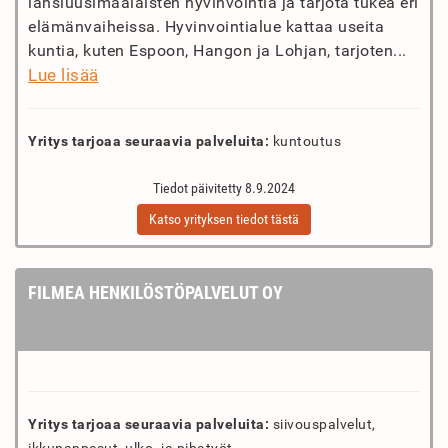
länsiuusimaalaisten hyvinvointia ja tarjota tukea eri
elämänvaiheissa. Hyvinvointialue kattaa useita
kuntia, kuten Espoon, Hangon ja Lohjan, tarjoten...
Lue lisää
Yritys tarjoaa seuraavia palveluita:
kuntoutus
Tiedot päivitetty 8.9.2024
Katso yrityksen tiedot tästä
FILMEA HENKILÖSTÖPALVELUT OY
Yritys tarjoaa seuraavia palveluita:
siivouspalvelut,