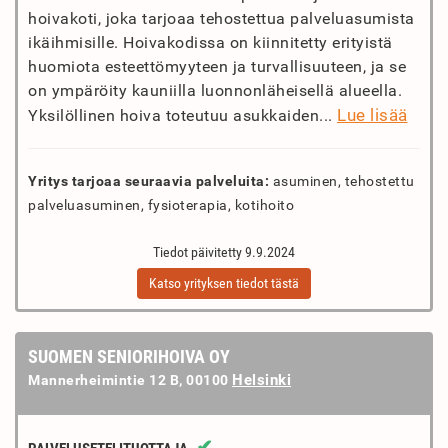
hoivakoti, joka tarjoaa tehostettua palveluasumista
ikäihmisille. Hoivakodissa on kiinnitetty erityistä
huomiota esteettömyyteen ja turvallisuuteen, ja se
on ympäröity kauniilla luonnonläheisellä alueella.
Lue lisää
Yksilöllinen hoiva toteutuu asukkaiden...
Yritys tarjoaa seuraavia palveluita:
asuminen, tehostettu
palveluasuminen, fysioterapia, kotihoito
Tiedot päivitetty 9.9.2024
Katso yrityksen tiedot tästä
SUOMEN SENIORIHOIVA OY
Helsinki
Mannerheimintie 12 B, 00100
✔