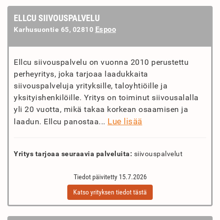
ELLCU SIIVOUSPALVELU
Espoo
Karhusuontie 65, 02810
Ellcu siivouspalvelu on vuonna 2010 perustettu
perheyritys, joka tarjoaa laadukkaita
siivouspalveluja yrityksille, taloyhtiöille ja
yksityishenkilöille. Yritys on toiminut siivousalalla
yli 20 vuotta, mikä takaa korkean osaamisen ja
Lue lisää
laadun. Ellcu panostaa...
Yritys tarjoaa seuraavia palveluita:
siivouspalvelut
Tiedot päivitetty 15.7.2026
Katso yrityksen tiedot tästä