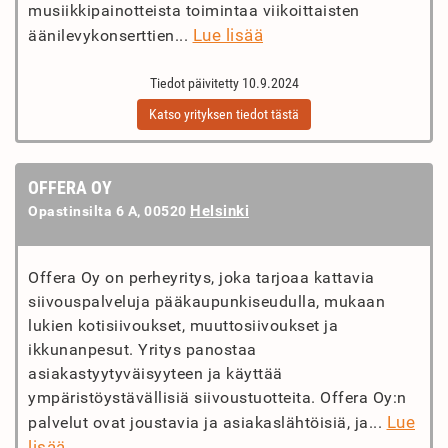
musiikkipainotteista toimintaa viikoittaisten
Lue lisää
äänilevykonserttien...
Tiedot päivitetty 10.9.2024
Katso yrityksen tiedot tästä
OFFERA OY
Helsinki
Opastinsilta 6 A, 00520
Offera Oy on perheyritys, joka tarjoaa kattavia
siivouspalveluja pääkaupunkiseudulla, mukaan
lukien kotisiivoukset, muuttosiivoukset ja
ikkunanpesut. Yritys panostaa
asiakastyytyväisyyteen ja käyttää
ympäristöystävällisiä siivoustuotteita. Offera Oy:n
Lue
palvelut ovat joustavia ja asiakaslähtöisiä, ja...
lisää