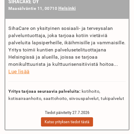
SIHACARE OY
Helsinki
Maasälväntie 11, 00710
SihaCare on yksityinen sosiaali- ja terveysalan
palveluntuottaja, joka tarjoaa kotiin vietäviä
palveluita lapsiperheille, ikäihmisille ja vammaisille.
Yritys toimii kuntien palvelusetelituottajana
Helsingissä ja alueilla, joissa se tarjoaa
monikulttuurista ja kulttuurisensitiivistä hoitoa...
Lue lisää
Yritys tarjoaa seuraavia palveluita:
kotihoito,
kotisairaanhoito, saattohoito, siivouspalvelut, tukipalvelut
Tiedot päivitetty 27.7.2026
Katso yrityksen tiedot tästä