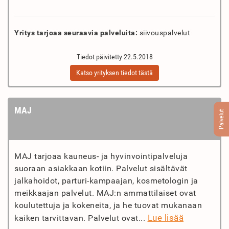
Yritys tarjoaa seuraavia palveluita:
siivouspalvelut
Tiedot päivitetty 22.5.2018
Katso yrityksen tiedot tästä
MAJ
Palvelut
MAJ tarjoaa kauneus- ja hyvinvointipalveluja
suoraan asiakkaan kotiin. Palvelut sisältävät
jalkahoidot, parturi-kampaajan, kosmetologin ja
meikkaajan palvelut. MAJ:n ammattilaiset ovat
koulutettuja ja kokeneita, ja he tuovat mukanaan
Lue lisää
kaiken tarvittavan. Palvelut ovat...