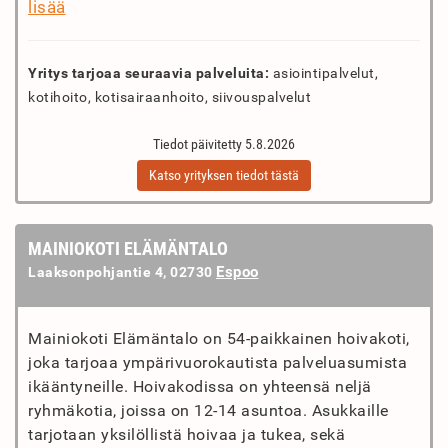
lisää
Yritys tarjoaa seuraavia palveluita:
asiointipalvelut,
kotihoito, kotisairaanhoito, siivouspalvelut
Tiedot päivitetty 5.8.2026
Katso yrityksen tiedot tästä
MAINIOKOTI ELÄMÄNTALO
Espoo
Laaksonpohjantie 4, 02730
Mainiokoti Elämäntalo on 54-paikkainen hoivakoti,
joka tarjoaa ympärivuorokautista palveluasumista
ikääntyneille. Hoivakodissa on yhteensä neljä
ryhmäkotia, joissa on 12-14 asuntoa. Asukkaille
tarjotaan yksilöllistä hoivaa ja tukea, sekä