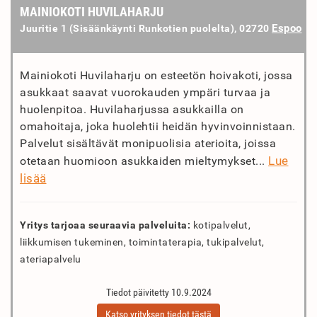
MAINIOKOTI HUVILAHARJU
Espoo
Juuritie 1 (Sisäänkäynti Runkotien puolelta), 02720
Mainiokoti Huvilaharju on esteetön hoivakoti, jossa
asukkaat saavat vuorokauden ympäri turvaa ja
huolenpitoa. Huvilaharjussa asukkailla on
omahoitaja, joka huolehtii heidän hyvinvoinnistaan.
Palvelut sisältävät monipuolisia aterioita, joissa
Lue
otetaan huomioon asukkaiden mieltymykset...
lisää
Yritys tarjoaa seuraavia palveluita:
kotipalvelut,
liikkumisen tukeminen, toimintaterapia, tukipalvelut,
ateriapalvelu
Tiedot päivitetty 10.9.2024
Katso yrityksen tiedot tästä