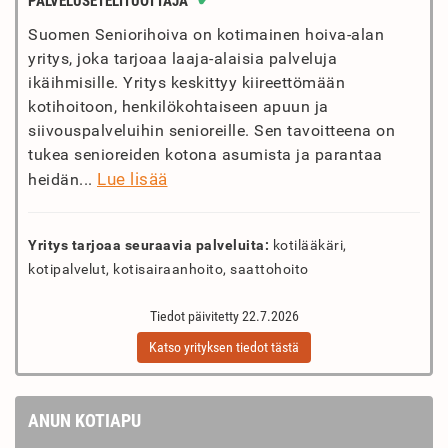
PALVELUSETELITUOTTAJA
Suomen Seniorihoiva on kotimainen hoiva-alan
yritys, joka tarjoaa laaja-alaisia palveluja
ikäihmisille. Yritys keskittyy kiireettömään
kotihoitoon, henkilökohtaiseen apuun ja
siivouspalveluihin senioreille. Sen tavoitteena on
tukea senioreiden kotona asumista ja parantaa
Lue lisää
heidän...
Yritys tarjoaa seuraavia palveluita:
kotilääkäri,
kotipalvelut, kotisairaanhoito, saattohoito
Tiedot päivitetty 22.7.2026
Katso yrityksen tiedot tästä
ANUN KOTIAPU