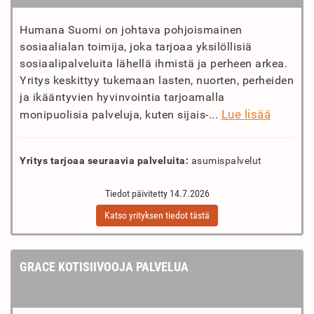
Humana Suomi on johtava pohjoismainen
sosiaalialan toimija, joka tarjoaa yksilöllisiä
sosiaalipalveluita lähellä ihmistä ja perheen arkea.
Yritys keskittyy tukemaan lasten, nuorten, perheiden
ja ikääntyvien hyvinvointia tarjoamalla
Lue lisää
monipuolisia palveluja, kuten sijais-...
Yritys tarjoaa seuraavia palveluita:
asumispalvelut
Tiedot päivitetty 14.7.2026
Katso yrityksen tiedot tästä
GRACE KOTISIIVOOJA PALVELUA