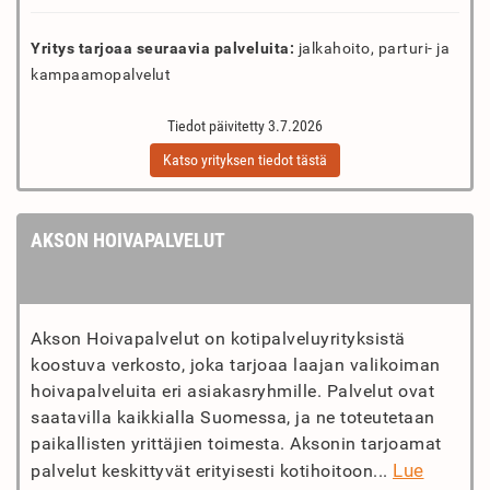
Yritys tarjoaa seuraavia palveluita:
jalkahoito, parturi- ja
kampaamopalvelut
Tiedot päivitetty 3.7.2026
Katso yrityksen tiedot tästä
AKSON HOIVAPALVELUT
Akson Hoivapalvelut on kotipalveluyrityksistä
koostuva verkosto, joka tarjoaa laajan valikoiman
hoivapalveluita eri asiakasryhmille. Palvelut ovat
saatavilla kaikkialla Suomessa, ja ne toteutetaan
paikallisten yrittäjien toimesta. Aksonin tarjoamat
Lue
palvelut keskittyvät erityisesti kotihoitoon...