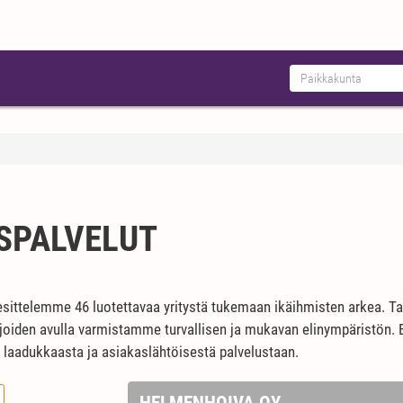
SPALVELUT
esittelemme 46 luotettavaa yritystä tukemaan ikäihmisten arkea. Tar
, joiden avulla varmistamme turvallisen ja mukavan elinympäristön
n laadukkaasta ja asiakaslähtöisestä palvelustaan.