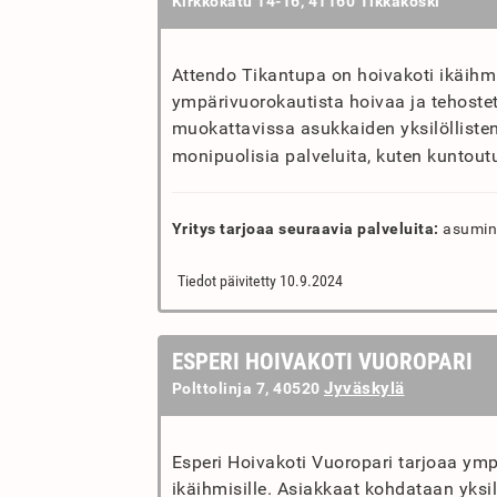
Kirkkokatu 14-16, 41160 Tikkakoski
Attendo Tikantupa on hoivakoti ikäihmis
ympärivuorokautista hoivaa ja tehostet
muokattavissa asukkaiden yksilöllisten
monipuolisia palveluita, kuten kuntoutu
Yritys tarjoaa seuraavia palveluita:
asumine
Tiedot päivitetty 10.9.2024
ESPERI HOIVAKOTI VUOROPARI
Jyväskylä
Polttolinja 7, 40520
Esperi Hoivakoti Vuoropari tarjoaa ym
ikäihmisille. Asiakkaat kohdataan yksi