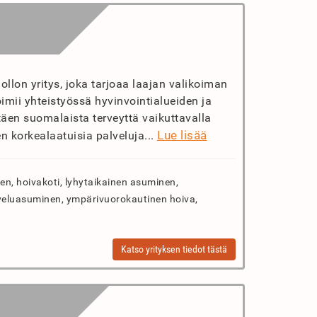
lon yritys, joka tarjoaa laajan valikoiman
oimii yhteistyössä hyvinvointialueiden ja
täen suomalaista terveyttä vaikuttavalla
Lue lisää
en korkealaatuisia palveluja...
n, hoivakoti, lyhytaikainen asuminen,
veluasuminen, ympärivuorokautinen hoiva,
Katso yrityksen tiedot tästä