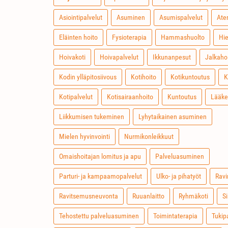
Asiointipalvelut
Asuminen
Asumispalvelut
Ate
Eläinten hoito
Fysioterapia
Hammashuolto
Hie
Hoivakoti
Hoivapalvelut
Ikkunanpesut
Jalkaho
Kodin ylläpitosiivous
Kotihoito
Kotikuntoutus
K
Kotipalvelut
Kotisairaanhoito
Kuntoutus
Lääke
Liikkumisen tukeminen
Lyhytaikainen asuminen
Mielen hyvinvointi
Nurmikonleikkuut
Omaishoitajan lomitus ja apu
Palveluasuminen
Parturi- ja kampaamopalvelut
Ulko- ja pihatyöt
Rav
Ravitsemusneuvonta
Ruuanlaitto
Ryhmäkoti
S
Tehostettu palveluasuminen
Toimintaterapia
Tukip