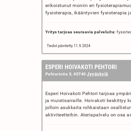
erikoistunut moniin eri fysioterapiamu
fysioterapia, ikääntyvien fysioterapia j
Yritys tarjoaa seuraavia palveluita:
fysiote
Tiedot päivitetty 11.9.2024
ESPERI HOIVAKOTI PEHTORI
Jyväskylä
Pehtorintie 5, 40740
Esperi Hoivakoti Pehtori tarjoaa ympär
ja muistisairaille. Hoivakoti keskittyy
jolloin asukkaita rohkaistaan osallistu
aktiviteetteihin. Ateriapalvelu on osa 