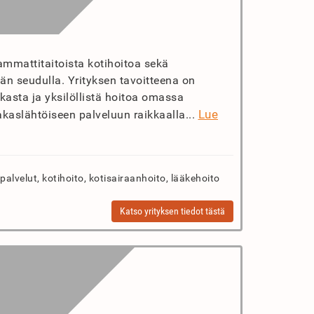
ammattitaitoista kotihoitoa sekä
län seudulla. Yrityksen tavoitteena on
kasta ja yksilöllistä hoitoa omassa
Lue
aslähtöiseen palveluun raikkaalla...
palvelut, kotihoito, kotisairaanhoito, lääkehoito
Katso yrityksen tiedot tästä