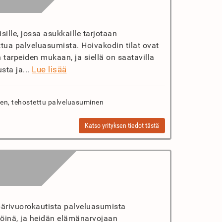
ille, jossa asukkaille tarjotaan
tua palveluasumista. Hoivakodin tilat ovat
 tarpeiden mukaan, ja siellä on saatavilla
Lue lisää
sta ja...
n, tehostettu palveluasuminen
Katso yrityksen tiedot tästä
pärivuorokautista palveluasumista
löinä, ja heidän elämänarvojaan