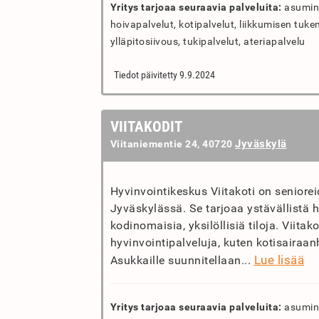
Yritys tarjoaa seuraavia palveluita:
asumine
hoivapalvelut, kotipalvelut, liikkumisen tuke
ylläpitosiivous, tukipalvelut, ateriapalvelu
Tiedot päivitetty 9.9.2024
VIITAKODIT
Jyväskylä
Viitaniementie 24, 40720
Hyvinvointikeskus Viitakoti on seniore
Jyväskylässä. Se tarjoaa ystävällistä ho
kodinomaisia, yksilöllisiä tiloja. Viita
hyvinvointipalveluja, kuten kotisairaanh
Lue lisää
Asukkaille suunnitellaan...
Yritys tarjoaa seuraavia palveluita:
asumine