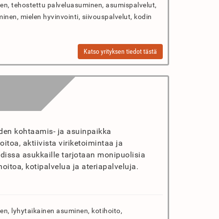
n, tehostettu palveluasuminen, asumispalvelut,
minen, mielen hyvinvointi, siivouspalvelut, kodin
Katso yrityksen tiedot tästä
iden kohtaamis- ja asuinpaikka
itoa, aktiivista viriketoimintaa ja
kodissa asukkaille tarjotaan monipuolisia
oitoa, kotipalvelua ja ateriapalveluja.
n, lyhytaikainen asuminen, kotihoito,