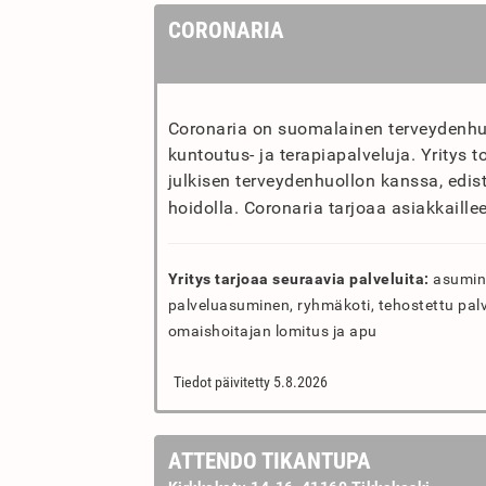
CORONARIA
Coronaria on suomalainen terveydenhuol
kuntoutus- ja terapiapalveluja. Yritys t
julkisen terveydenhuollon kanssa, edis
hoidolla. Coronaria tarjoaa asiakkaille
Yritys tarjoaa seuraavia palveluita:
asumine
palveluasuminen, ryhmäkoti, tehostettu pal
omaishoitajan lomitus ja apu
Tiedot päivitetty 5.8.2026
ATTENDO TIKANTUPA