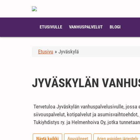
ETUSIVULLE
VANHUSPALVELUT
BLOGI
Etusivu
»
Jyväskylä
JYVÄSKYLÄN VANHU
Tervetuloa Jyväskylän vanhuspalvelusivulle, jossa 
siivouspalvelut, kotipalvelut ja asumisvaihtoehdot
Tukiyhdistys ry. ja Helmenhoiva Oy, jotka tunnetaa
Näytä kaikki
Apuvälineet
Arjen asioiden järjestely