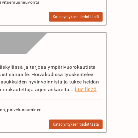
 ravitsemusneuvonta
Katso yrityksen tiedot tästä
yväskylässä ja tarjoaa ympärivuorokautista
istisairaalle. Hoivakodissa työskentelee
i asukkaiden hyvinvoinnista ja tukee heidän
Lue lisää
 mukautettuja arjen askareita...
en, palveluasuminen
Katso yrityksen tiedot tästä