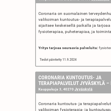
Coronaria on suomalainen terveydenhuol
valikoiman kuntoutus- ja terapiapalvel
sijaitsee keskeisellä paikalla ja tarjoaa
fysioterapiaa, puheterapiaa, ja toimint
Yritys tarjoaa seuraavia palveluita:
fysiote
Tiedot päivitetty 11.9.2024
CORONARIA KUNTOUTUS- JA
TERAPIAPALVELUT JYVÄSKYLÄ –
Jyväskylä
Kauppakuja 3, 40270
Coronaria kuntoutus- ja terapiapalvelu
valikoiman fysioterapia- ja kuntoutuspa