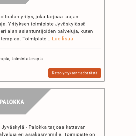
toalan yritys, joka tarjoaa laajan
uja. Yrityksen toimipiste Jyväskylässä
 eri alan asiantuntijoiden palveluja, kuten
Lue lisää
aterapiaa. Toimipiste...
rapia, toimintaterapia
Katso yrityksen tiedot tästä
 PALOKKA
t Jyväskylä - Palokka tarjoaa kattavan
lveluja eri asiakasryhmille. Toimipiste on