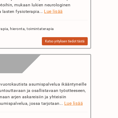
otoihin, mukaan lukien neurologinen
Lue lisää
a lasten fysioterapia...
rapia, hieronta, toimintaterapia
Katso yrityksen tiedot tästä
ivuorokautista asumispalvelua ikääntyneille
 kuntouttavaan ja osallistavaan työotteeseen,
maan arjen askareisiin ja yhteisiin
Lue lisää
asumispalvelua, jossa tarjotaan...