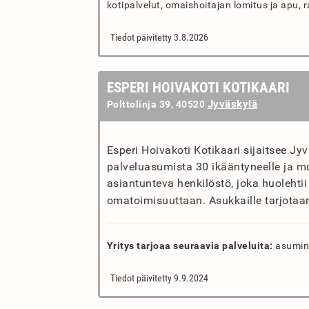
kotipalvelut, omaishoitajan lomitus ja apu,
Tiedot päivitetty 3.8.2026
ESPERI HOIVAKOTI KOTIKAARI
Jyväskylä
Polttolinja 39, 40520
Esperi Hoivakoti Kotikaari sijaitsee J
palveluasumista 30 ikääntyneelle ja mu
asiantunteva henkilöstö, joka huolehti
omatoimisuuttaan. Asukkaille tarjotaan
Yritys tarjoaa seuraavia palveluita:
asumin
Tiedot päivitetty 9.9.2024