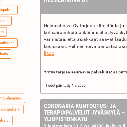
HELMENHOIVA OY
riapalvelu
ronta
Helmenhoiva Oy tarjoaa kiireetöntä ja 
ito
kotisairaanhoitoa ikäihmisille Jyväsky
varmistaa, että asiakkaat saavat laadu
otilääkäri
kodissaan. Helmenhoiva panostaa asiak
lisää
hoito
Yritys tarjoaa seuraavia palveluita:
asiointi
Tiedot päivitetty 4.2.2025
intovalmennus
CORONARIA KUNTOUTUS- JA
iivouspalvelut
TERAPIAPALVELUT JYVÄSKYLÄ –
YLIOPISTONKATU
alvelut
Jyväskylä
Yliopistonkatu 23, 2.krs, 40100