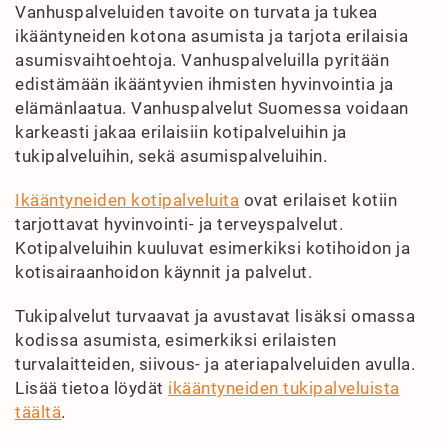
Vanhuspalveluiden tavoite on turvata ja tukea
ikääntyneiden kotona asumista ja tarjota erilaisia
asumisvaihtoehtoja. Vanhuspalveluilla pyritään
edistämään ikääntyvien ihmisten hyvinvointia ja
elämänlaatua. Vanhuspalvelut Suomessa voidaan
karkeasti jakaa erilaisiin kotipalveluihin ja
tukipalveluihin, sekä asumispalveluihin.
Ikääntyneiden kotipalveluita
ovat erilaiset kotiin
tarjottavat hyvinvointi- ja terveyspalvelut.
Kotipalveluihin kuuluvat esimerkiksi kotihoidon ja
kotisairaanhoidon käynnit ja palvelut.
Tukipalvelut turvaavat ja avustavat lisäksi omassa
kodissa asumista, esimerkiksi erilaisten
turvalaitteiden, siivous- ja ateriapalveluiden avulla.
Lisää tietoa löydät
ikääntyneiden tukipalveluista
täältä
.