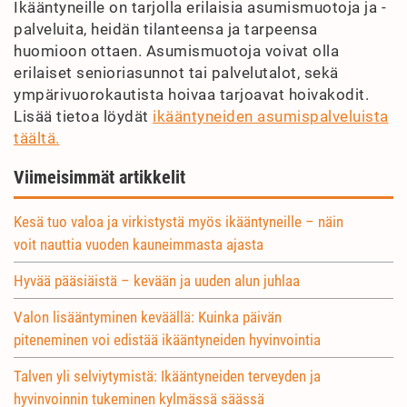
Ikääntyneille on tarjolla erilaisia asumismuotoja ja -
palveluita, heidän tilanteensa ja tarpeensa
huomioon ottaen. Asumismuotoja voivat olla
erilaiset senioriasunnot tai palvelutalot, sekä
ympärivuorokautista hoivaa tarjoavat hoivakodit.
Lisää tietoa löydät
ikääntyneiden asumispalveluista
täältä.
Viimeisimmät artikkelit
Kesä tuo valoa ja virkistystä myös ikääntyneille – näin
voit nauttia vuoden kauneimmasta ajasta
Hyvää pääsiäistä – kevään ja uuden alun juhlaa
Valon lisääntyminen keväällä: Kuinka päivän
piteneminen voi edistää ikääntyneiden hyvinvointia
Talven yli selviytymistä: Ikääntyneiden terveyden ja
hyvinvoinnin tukeminen kylmässä säässä