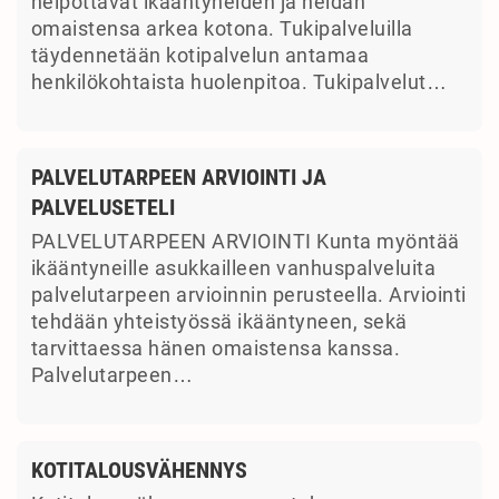
helpottavat ikääntyneiden ja heidän
omaistensa arkea kotona. Tukipalveluilla
täydennetään kotipalvelun antamaa
henkilökohtaista huolenpitoa. Tukipalvelut…
PALVELUTARPEEN ARVIOINTI JA
PALVELUSETELI
PALVELUTARPEEN ARVIOINTI Kunta myöntää
ikääntyneille asukkailleen vanhuspalveluita
palvelutarpeen arvioinnin perusteella. Arviointi
tehdään yhteistyössä ikääntyneen, sekä
tarvittaessa hänen omaistensa kanssa.
Palvelutarpeen…
KOTITALOUSVÄHENNYS