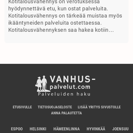
Kotitalousvähennys on verotuksessa
hyödynnettävä etu, kun ostat palveluita.
Kotitalousvähennys on tärkeää muistaa myös
ikääntyneiden palveluita ostettaessa.
Kotitalousvähennyksen saa hakea kotiin…
ETUSIVULLE
TIETOSUOJASELOSTE
LISÄÄ YRITYS SIVUSTOLLE
ANNA PALAUTETTA
ESPOO
HELSINKI
HÄMEENLINNA
HYVINKÄÄ
JOENSUU