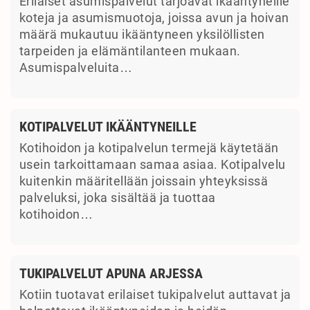
Erilaiset asumispalvelut tarjoavat ikääntyneille
koteja ja asumismuotoja, joissa avun ja hoivan
määrä mukautuu ikääntyneen yksilöllisten
tarpeiden ja elämäntilanteen mukaan.
Asumispalveluita…
KOTIPALVELUT IKÄÄNTYNEILLE
Kotihoidon ja kotipalvelun termejä käytetään
usein tarkoittamaan samaa asiaa. Kotipalvelu
kuitenkin määritellään joissain yhteyksissä
palveluksi, joka sisältää ja tuottaa
kotihoidon…
TUKIPALVELUT APUNA ARJESSA
Kotiin tuotavat erilaiset tukipalvelut auttavat ja