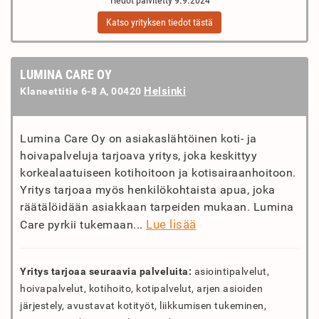
Tiedot päivitetty 9.9.2024
Katso yrityksen tiedot tästä
LUMINA CARE OY
Helsinki
Klaneettitie 6-8 A, 00420
Lumina Care Oy on asiakaslähtöinen koti- ja
hoivapalveluja tarjoava yritys, joka keskittyy
korkealaatuiseen kotihoitoon ja kotisairaanhoitoon.
Yritys tarjoaa myös henkilökohtaista apua, joka
räätälöidään asiakkaan tarpeiden mukaan. Lumina
Lue lisää
Care pyrkii tukemaan...
Yritys tarjoaa seuraavia palveluita:
asiointipalvelut,
hoivapalvelut, kotihoito, kotipalvelut, arjen asioiden
järjestely, avustavat kotityöt, liikkumisen tukeminen,