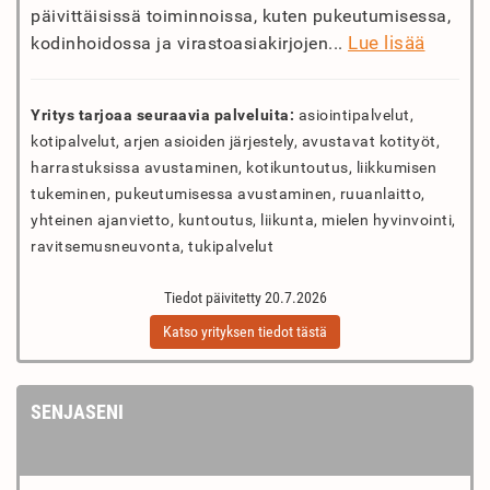
päivittäisissä toiminnoissa, kuten pukeutumisessa,
Lue lisää
kodinhoidossa ja virastoasiakirjojen...
Yritys tarjoaa seuraavia palveluita:
asiointipalvelut,
kotipalvelut, arjen asioiden järjestely, avustavat kotityöt,
harrastuksissa avustaminen, kotikuntoutus, liikkumisen
tukeminen, pukeutumisessa avustaminen, ruuanlaitto,
yhteinen ajanvietto, kuntoutus, liikunta, mielen hyvinvointi,
ravitsemusneuvonta, tukipalvelut
Tiedot päivitetty 20.7.2026
Katso yrityksen tiedot tästä
SENJASENI