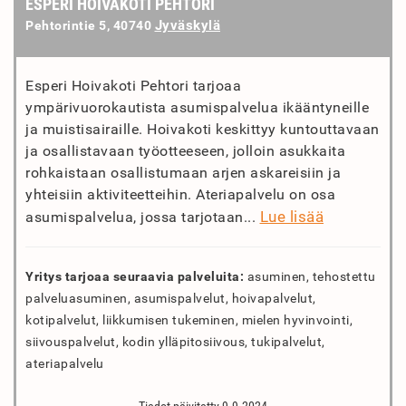
ESPERI HOIVAKOTI PEHTORI
Jyväskylä
Pehtorintie 5, 40740
Esperi Hoivakoti Pehtori tarjoaa
ympärivuorokautista asumispalvelua ikääntyneille
ja muistisairaille. Hoivakoti keskittyy kuntouttavaan
ja osallistavaan työotteeseen, jolloin asukkaita
rohkaistaan osallistumaan arjen askareisiin ja
yhteisiin aktiviteetteihin. Ateriapalvelu on osa
Lue lisää
asumispalvelua, jossa tarjotaan...
Yritys tarjoaa seuraavia palveluita:
asuminen, tehostettu
palveluasuminen, asumispalvelut, hoivapalvelut,
kotipalvelut, liikkumisen tukeminen, mielen hyvinvointi,
siivouspalvelut, kodin ylläpitosiivous, tukipalvelut,
ateriapalvelu