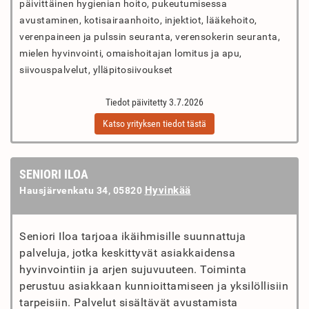
päivittäinen hygienian hoito, pukeutumisessa
avustaminen, kotisairaanhoito, injektiot, lääkehoito,
verenpaineen ja pulssin seuranta, verensokerin seuranta,
mielen hyvinvointi, omaishoitajan lomitus ja apu,
siivouspalvelut, ylläpitosiivoukset
Tiedot päivitetty 3.7.2026
Katso yrityksen tiedot tästä
SENIORI ILOA
Hyvinkää
Hausjärvenkatu 34, 05820
Seniori Iloa tarjoaa ikäihmisille suunnattuja
palveluja, jotka keskittyvät asiakkaidensa
hyvinvointiin ja arjen sujuvuuteen. Toiminta
perustuu asiakkaan kunnioittamiseen ja yksilöllisiin
tarpeisiin. Palvelut sisältävät avustamista