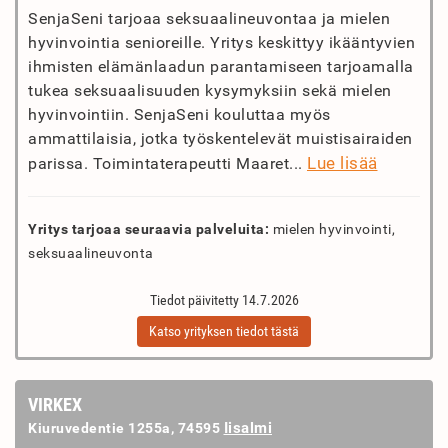
SenjaSeni tarjoaa seksuaalineuvontaa ja mielen
hyvinvointia senioreille. Yritys keskittyy ikääntyvien
ihmisten elämänlaadun parantamiseen tarjoamalla
tukea seksuaalisuuden kysymyksiin sekä mielen
hyvinvointiin. SenjaSeni kouluttaa myös
ammattilaisia, jotka työskentelevät muistisairaiden
Lue lisää
parissa. Toimintaterapeutti Maaret...
Yritys tarjoaa seuraavia palveluita:
mielen hyvinvointi,
seksuaalineuvonta
Tiedot päivitetty 14.7.2026
Katso yrityksen tiedot tästä
VIRKEX
Iisalmi
Kiuruvedentie 1255a, 74595