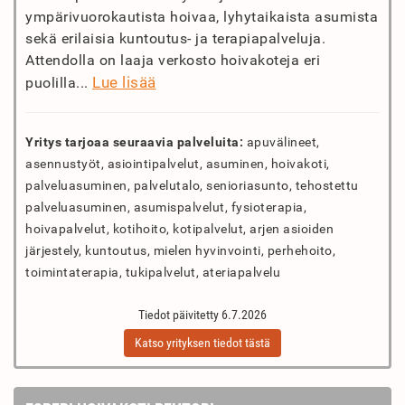
ympärivuorokautista hoivaa, lyhytaikaista asumista
sekä erilaisia kuntoutus- ja terapiapalveluja.
Attendolla on laaja verkosto hoivakoteja eri
Lue lisää
puolilla...
Yritys tarjoaa seuraavia palveluita:
apuvälineet,
asennustyöt, asiointipalvelut, asuminen, hoivakoti,
palveluasuminen, palvelutalo, senioriasunto, tehostettu
palveluasuminen, asumispalvelut, fysioterapia,
hoivapalvelut, kotihoito, kotipalvelut, arjen asioiden
järjestely, kuntoutus, mielen hyvinvointi, perhehoito,
toimintaterapia, tukipalvelut, ateriapalvelu
Tiedot päivitetty 6.7.2026
Katso yrityksen tiedot tästä