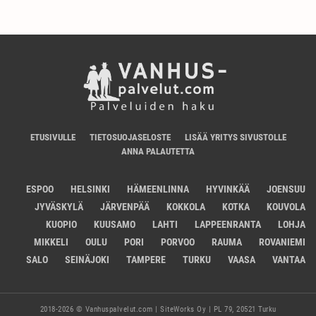
ETUSIVULLE
TIETOSUOJASELOSTE
LISÄÄ YRITYS SIVUSTOLLE
ANNA PALAUTETTA
ESPOO
HELSINKI
HÄMEENLINNA
HYVINKÄÄ
JOENSUU
JYVÄSKYLÄ
JÄRVENPÄÄ
KOKKOLA
KOTKA
KOUVOLA
KUOPIO
KUUSAMO
LAHTI
LAPPEENRANTA
LOHJA
MIKKELI
OULU
PORI
PORVOO
RAUMA
ROVANIEMI
SALO
SEINÄJOKI
TAMPERE
TURKU
VAASA
VANTAA
2018-2026 © Vanhuspalvelut.com | SiteWorks Oy | PL 79, 20521 Turku