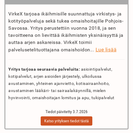
VirkeX tarjoaa ikäihmisille suunnattuja virkistys- ja
kotityöpalveluja sekä tukea omaishoitajille Pohjois-
Savossa. Yritys perustettiin vuonna 2018, ja sen
tavoitteena on lievittää ikäihmisten yksinäisyyttä ja
auttaa arjen askareissa. VirkeX toimii
Lue lisää
palvelusetelituottajana omaishoidon...
Yritys tarjoaa seuraavia palveluita:
asiointipalvelut,
kotipalvelut, arjen asioiden järjestely, ulkoilussa
avustaminen, yhteinen ajanvietto, kotisairaanhoito,
avustaminen lääkäri- tai sairaalakäynnillä, mielen
hyvinvointi, omaishoitajan lomitus ja apu, tukipalvelut
Tiedot päivitetty 3.7.2026
Katso yrityksen tiedot tästä