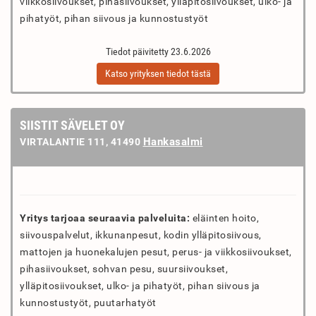
viikkosiivoukset, pihasiivoukset, ylläpitosiivoukset, ulko- ja
pihatyöt, pihan siivous ja kunnostustyöt
Tiedot päivitetty 23.6.2026
Katso yrityksen tiedot tästä
SIISTIT SÄVELET OY
Hankasalmi
VIRTALANTIE 111, 41490
Yritys tarjoaa seuraavia palveluita:
eläinten hoito,
siivouspalvelut, ikkunanpesut, kodin ylläpitosiivous,
mattojen ja huonekalujen pesut, perus- ja viikkosiivoukset,
pihasiivoukset, sohvan pesu, suursiivoukset,
ylläpitosiivoukset, ulko- ja pihatyöt, pihan siivous ja
kunnostustyöt, puutarhatyöt