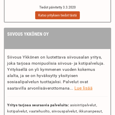
Tiedot päivitetty 3.3.2020
Katso yrityksen tiedot tästä
SIIVOUS YKKÖNEN OY
Siivous Ykkönen on luotettava siivousalan yritys,
joka tarjoaa monipuolisia siivous- ja kotipalveluja.
Yrityksellä on yli kymmenen vuoden kokemus
alalta, ja se on hyväksytty yksityisen
sosiaalipalvelun tuottajaksi. Palvelut ovat
Lue lisää
saatavilla arvonlisäverottomana...
Yritys tarjoaa seuraavia palveluita:
asiointipalvelut,
kotipalvelut, vaatehuolto, siivouspalvelut, ikkunanpesut,