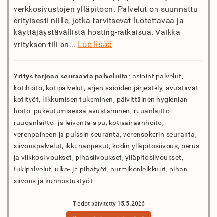
verkkosivustojen ylläpitoon. Palvelut on suunnattu
erityisesti niille, jotka tarvitsevat luotettavaa ja
käyttäjäystävällistä hosting-ratkaisua. Vaikka
Lue lisää
yrityksen tili on...
Yritys tarjoaa seuraavia palveluita:
asiointipalvelut,
kotihoito, kotipalvelut, arjen asioiden järjestely, avustavat
kotityöt, liikkumisen tukeminen, päivittäinen hygienian
hoito, pukeutumisessa avustaminen, ruuanlaitto,
ruuoanlaitto- ja leivonta-apu, kotisairaanhoito,
verenpaineen ja pulssin seuranta, verensokerin seuranta,
siivouspalvelut, ikkunanpesut, kodin ylläpitosiivous, perus-
ja viikkosiivoukset, pihasiivoukset, ylläpitosiivoukset,
tukipalvelut, ulko- ja pihatyöt, nurmikonleikkuut, pihan
siivous ja kunnostustyöt
Tiedot päivitetty 15.5.2026