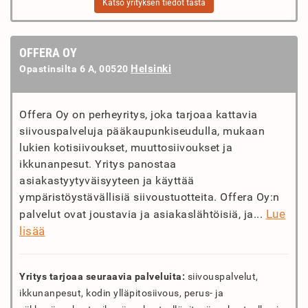
Katso yrityksen tiedot tästä
OFFERA OY
Helsinki
Opastinsilta 6 A, 00520
Offera Oy on perheyritys, joka tarjoaa kattavia
siivouspalveluja pääkaupunkiseudulla, mukaan
lukien kotisiivoukset, muuttosiivoukset ja
ikkunanpesut. Yritys panostaa
asiakastyytyväisyyteen ja käyttää
ympäristöystävällisiä siivoustuotteita. Offera Oy:n
Lue
palvelut ovat joustavia ja asiakaslähtöisiä, ja...
lisää
Yritys tarjoaa seuraavia palveluita:
siivouspalvelut,
ikkunanpesut, kodin ylläpitosiivous, perus- ja