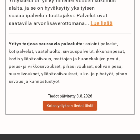
Yrityksellä on yli kymmenen vuoden kokemus
alalta, ja se on hyväksytty yksityisen
sosiaalipalvelun tuottajaksi. Palvelut ovat
Lue lisää
saatavilla arvonlisäverottomana...
Yritys tarjoaa seuraavia palveluita:
asiointipalvelut,
kotipalvelut, vaatehuolto, siivouspalvelut, ikkunanpesut,
kodin ylläpitosiivous, mattojen ja huonekalujen pesut,
perus- ja viikkosiivoukset, pihasiivoukset, sohvan pesu,
suursiivoukset, ylläpitosiivoukset, ulko- ja pihatyöt, pihan
siivous ja kunnostustyöt
Tiedot päivitetty 3.8.2026
Katso yrityksen tiedot tästä