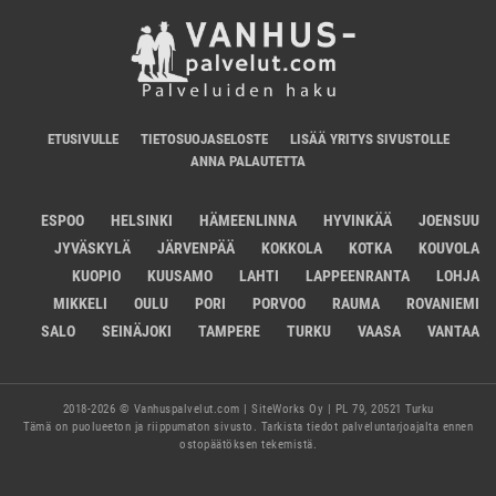
ETUSIVULLE
TIETOSUOJASELOSTE
LISÄÄ YRITYS SIVUSTOLLE
ANNA PALAUTETTA
ESPOO
HELSINKI
HÄMEENLINNA
HYVINKÄÄ
JOENSUU
JYVÄSKYLÄ
JÄRVENPÄÄ
KOKKOLA
KOTKA
KOUVOLA
KUOPIO
KUUSAMO
LAHTI
LAPPEENRANTA
LOHJA
MIKKELI
OULU
PORI
PORVOO
RAUMA
ROVANIEMI
SALO
SEINÄJOKI
TAMPERE
TURKU
VAASA
VANTAA
2018-2026 © Vanhuspalvelut.com | SiteWorks Oy | PL 79, 20521 Turku
Tämä on puolueeton ja riippumaton sivusto. Tarkista tiedot palveluntarjoajalta ennen
ostopäätöksen tekemistä.