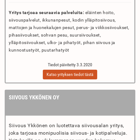
Yritys tarjoaa seuraavia palveluita:
eläinten hoito,
siivouspalvelut, ikkunanpesut, kodin ylläpitosiivous,
mattojen ja huonekalujen pesut, perus- ja viikkosiivoukset,
pihasiivoukset, sohvan pesu, suursiivoukset,
ylläpitosiivoukset, ulko- ja pihatyöt, pihan siivous ja
kunnostustyöt, puutarhatyöt
Tiedot päivitetty 3.3.2020
Katso yrityksen tiedot tästä
SIIVOUS YKKÖNEN OY
Siivous Ykkönen on luotettava siivousalan yritys,
joka tarjoaa monipuolisia siivous- ja kotipalveluja.