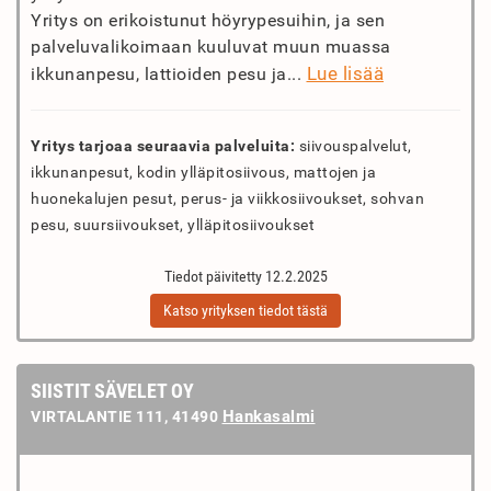
Yritys on erikoistunut höyrypesuihin, ja sen
palveluvalikoimaan kuuluvat muun muassa
Lue lisää
ikkunanpesu, lattioiden pesu ja...
Yritys tarjoaa seuraavia palveluita:
siivouspalvelut,
ikkunanpesut, kodin ylläpitosiivous, mattojen ja
huonekalujen pesut, perus- ja viikkosiivoukset, sohvan
pesu, suursiivoukset, ylläpitosiivoukset
Tiedot päivitetty 12.2.2025
Katso yrityksen tiedot tästä
SIISTIT SÄVELET OY
Hankasalmi
VIRTALANTIE 111, 41490