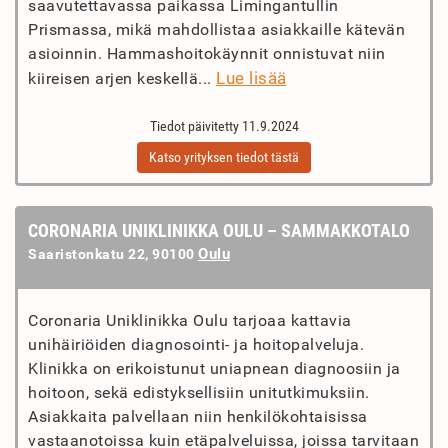
saavutettavassa paikassa Limingantullin
Prismassa, mikä mahdollistaa asiakkaille kätevän
asioinnin. Hammashoitokäynnit onnistuvat niin
Lue lisää
kiireisen arjen keskellä...
Tiedot päivitetty 11.9.2024
Katso yrityksen tiedot tästä
CORONARIA UNIKLINIKKA OULU – SAMMAKKOTALO
Oulu
Saaristonkatu 22, 90100
Coronaria Uniklinikka Oulu tarjoaa kattavia
unihäiriöiden diagnosointi- ja hoitopalveluja.
Klinikka on erikoistunut uniapnean diagnoosiin ja
hoitoon, sekä edistyksellisiin unitutkimuksiin.
Asiakkaita palvellaan niin henkilökohtaisissa
vastaanotoissa kuin etäpalveluissa, joissa tarvitaan