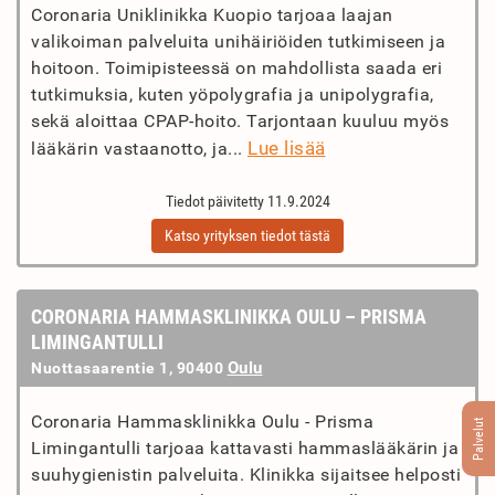
Coronaria Uniklinikka Kuopio tarjoaa laajan
valikoiman palveluita unihäiriöiden tutkimiseen ja
hoitoon. Toimipisteessä on mahdollista saada eri
tutkimuksia, kuten yöpolygrafia ja unipolygrafia,
sekä aloittaa CPAP-hoito. Tarjontaan kuuluu myös
Lue lisää
lääkärin vastaanotto, ja...
Tiedot päivitetty 11.9.2024
Katso yrityksen tiedot tästä
CORONARIA HAMMASKLINIKKA OULU – PRISMA
LIMINGANTULLI
Oulu
Nuottasaarentie 1, 90400
Coronaria Hammasklinikka Oulu - Prisma
Palvelut
Limingantulli tarjoaa kattavasti hammaslääkärin ja
suuhygienistin palveluita. Klinikka sijaitsee helposti