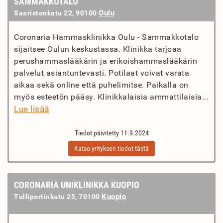
SAMMAKKOTALO
Oulu
Saaristonkatu 22, 90100
Coronaria Hammasklinikka Oulu - Sammakkotalo
sijaitsee Oulun keskustassa. Klinikka tarjoaa
perushammaslääkärin ja erikoishammaslääkärin
palvelut asiantuntevasti. Potilaat voivat varata
aikaa sekä online että puhelimitse. Paikalla on
myös esteetön pääsy. Klinikkalaisia ammattilaisia...
Lue lisää
Tiedot päivitetty 11.9.2024
Katso yrityksen tiedot tästä
CORONARIA UNIKLINIKKA KUOPIO
Kuopio
Tulliportinkatu 25, 70100