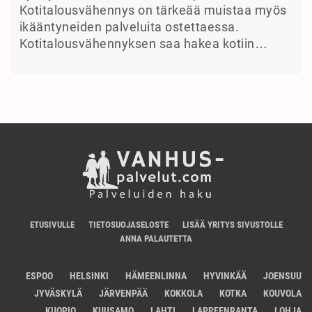
Kotitalousvähennys on tärkeää muistaa myös
ikääntyneiden palveluita ostettaessa.
Kotitalousvähennyksen saa hakea kotiin…
ETUSIVULLE
TIETOSUOJASELOSTE
LISÄÄ YRITYS SIVUSTOLLE
ANNA PALAUTETTA
ESPOO
HELSINKI
HÄMEENLINNA
HYVINKÄÄ
JOENSUU
JYVÄSKYLÄ
JÄRVENPÄÄ
KOKKOLA
KOTKA
KOUVOLA
KUOPIO
KUUSAMO
LAHTI
LAPPEENRANTA
LOHJA