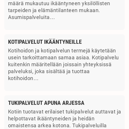
määrä mukautuu ikääntyneen yksilöllisten
tarpeiden ja elämäntilanteen mukaan.
Asumispalveluita…
KOTIPALVELUT IKÄÄNTYNEILLE
Kotihoidon ja kotipalvelun termejä käytetään
usein tarkoittamaan samaa asiaa. Kotipalvelu
kuitenkin määritellään joissain yhteyksissä
palveluksi, joka sisältää ja tuottaa
kotihoidon…
TUKIPALVELUT APUNA ARJESSA
Kotiin tuotavat erilaiset tukipalvelut auttavat ja
helpottavat ikääntyneiden ja heidän
omaistensa arkea kotona. Tukipalveluilla