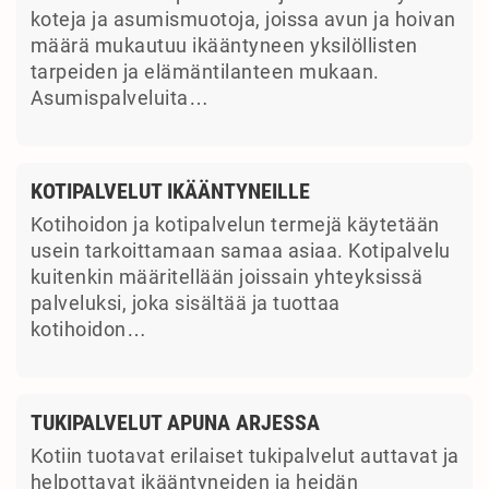
koteja ja asumismuotoja, joissa avun ja hoivan
määrä mukautuu ikääntyneen yksilöllisten
tarpeiden ja elämäntilanteen mukaan.
Asumispalveluita…
KOTIPALVELUT IKÄÄNTYNEILLE
Kotihoidon ja kotipalvelun termejä käytetään
usein tarkoittamaan samaa asiaa. Kotipalvelu
kuitenkin määritellään joissain yhteyksissä
palveluksi, joka sisältää ja tuottaa
kotihoidon…
TUKIPALVELUT APUNA ARJESSA
Kotiin tuotavat erilaiset tukipalvelut auttavat ja
helpottavat ikääntyneiden ja heidän