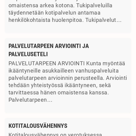
omaistensa arkea kotona. Tukipalveluilla
täydennetään kotipalvelun antamaa
henkilökohtaista huolenpitoa. Tukipalvelut…
PALVELUTARPEEN ARVIOINTI JA
PALVELUSETELI
PALVELUTARPEEN ARVIOINTI Kunta myöntää
ikääntyneille asukkailleen vanhuspalveluita
palvelutarpeen arvioinnin perusteella. Arviointi
tehdään yhteistyössä ikääntyneen, sekä
tarvittaessa hänen omaistensa kanssa.
Palvelutarpeen…
KOTITALOUSVÄHENNYS
Kotitalousvähennys on verotuksessa