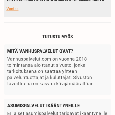
YRITYS TARJOAA PALVELUITA SEURAAVILLA PAIKKAKUNNILLA
Vantaa
TUTUSTU MYÖS
MITÄ VANHUSPALVELUT OVAT?
Vanhuspalvelut.com on vuonna 2018
toimintansa aloittanut sivusto, jonka
tarkoituksena on saattaa yhteen
palveluntuottajat ja kuluttajat. Sivuston
tavoitteena on kasvaa kävijämäärältään…
ASUMISPALVELUT IKÄÄNTYNEILLE
Erilaiset asumispalvelut tarjoavat ikääntyneille