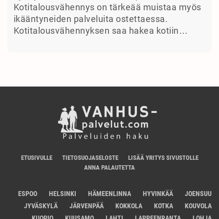
Kotitalousvähennys on tärkeää muistaa myös
ikääntyneiden palveluita ostettaessa.
Kotitalousvähennyksen saa hakea kotiin…
ETUSIVULLE
TIETOSUOJASELOSTE
LISÄÄ YRITYS SIVUSTOLLE
ANNA PALAUTETTA
ESPOO
HELSINKI
HÄMEENLINNA
HYVINKÄÄ
JOENSUU
JYVÄSKYLÄ
JÄRVENPÄÄ
KOKKOLA
KOTKA
KOUVOLA
KUOPIO
KUUSAMO
LAHTI
LAPPEENRANTA
LOHJA