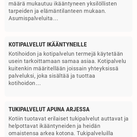
määrä mukautuu ikääntyneen yksilöllisten
tarpeiden ja elämäntilanteen mukaan.
Asumispalveluita…
KOTIPALVELUT IKÄÄNTYNEILLE
Kotihoidon ja kotipalvelun termejä käytetään
usein tarkoittamaan samaa asiaa. Kotipalvelu
kuitenkin määritellään joissain yhteyksissä
palveluksi, joka sisältää ja tuottaa
kotihoidon…
TUKIPALVELUT APUNA ARJESSA
Kotiin tuotavat erilaiset tukipalvelut auttavat ja
helpottavat ikääntyneiden ja heidän
omaistensa arkea kotona. Tukipalveluilla