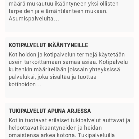
määrä mukautuu ikääntyneen yksilöllisten
tarpeiden ja elämäntilanteen mukaan.
Asumispalveluita…
KOTIPALVELUT IKÄÄNTYNEILLE
Kotihoidon ja kotipalvelun termejä käytetään
usein tarkoittamaan samaa asiaa. Kotipalvelu
kuitenkin määritellään joissain yhteyksissä
palveluksi, joka sisältää ja tuottaa
kotihoidon…
TUKIPALVELUT APUNA ARJESSA
Kotiin tuotavat erilaiset tukipalvelut auttavat ja
helpottavat ikääntyneiden ja heidän
omaistensa arkea kotona. Tukipalveluilla