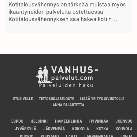
Kotitalousvähennys on tärkeää muistaa myös
ikääntyneiden palveluita ostettaessa.
Kotitalousvähennyksen saa hakea kotiin…
ETUSIVULLE
TIETOSUOJASELOSTE
LISÄÄ YRITYS SIVUSTOLLE
ANNA PALAUTETTA
ESPOO
HELSINKI
HÄMEENLINNA
HYVINKÄÄ
JOENSUU
JYVÄSKYLÄ
JÄRVENPÄÄ
KOKKOLA
KOTKA
KOUVOLA
KUOPIO
KUUSAMO
LAHTI
LAPPEENRANTA
LOHJA