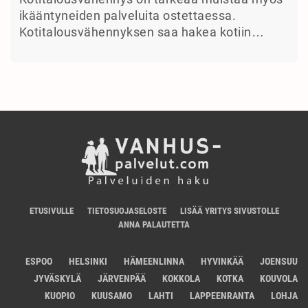
ikääntyneiden palveluita ostettaessa.
Kotitalousvähennyksen saa hakea kotiin…
ETUSIVULLE
TIETOSUOJASELOSTE
LISÄÄ YRITYS SIVUSTOLLE
ANNA PALAUTETTA
ESPOO
HELSINKI
HÄMEENLINNA
HYVINKÄÄ
JOENSUU
JYVÄSKYLÄ
JÄRVENPÄÄ
KOKKOLA
KOTKA
KOUVOLA
KUOPIO
KUUSAMO
LAHTI
LAPPEENRANTA
LOHJA