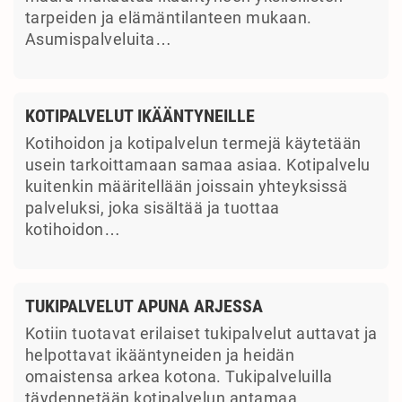
tarpeiden ja elämäntilanteen mukaan.
Asumispalveluita…
KOTIPALVELUT IKÄÄNTYNEILLE
Kotihoidon ja kotipalvelun termejä käytetään
usein tarkoittamaan samaa asiaa. Kotipalvelu
kuitenkin määritellään joissain yhteyksissä
palveluksi, joka sisältää ja tuottaa
kotihoidon…
TUKIPALVELUT APUNA ARJESSA
Kotiin tuotavat erilaiset tukipalvelut auttavat ja
helpottavat ikääntyneiden ja heidän
omaistensa arkea kotona. Tukipalveluilla
täydennetään kotipalvelun antamaa