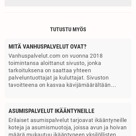
TUTUSTU MYÖS
MITÄ VANHUSPALVELUT OVAT?
Vanhuspalvelut.com on vuonna 2018
toimintansa aloittanut sivusto, jonka
tarkoituksena on saattaa yhteen
palveluntuottajat ja kuluttajat. Sivuston
tavoitteena on kasvaa kävijämäärältään…
ASUMISPALVELUT IKÄÄNTYNEILLE
Erilaiset asumispalvelut tarjoavat ikääntyneille
koteja ja asumismuotoja, joissa avun ja hoivan
määrä mukautuu ikääntyneen yksilöllisten