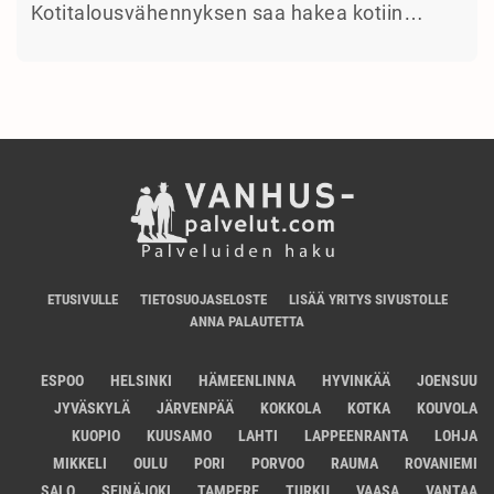
Kotitalousvähennyksen saa hakea kotiin…
ETUSIVULLE
TIETOSUOJASELOSTE
LISÄÄ YRITYS SIVUSTOLLE
ANNA PALAUTETTA
ESPOO
HELSINKI
HÄMEENLINNA
HYVINKÄÄ
JOENSUU
JYVÄSKYLÄ
JÄRVENPÄÄ
KOKKOLA
KOTKA
KOUVOLA
KUOPIO
KUUSAMO
LAHTI
LAPPEENRANTA
LOHJA
MIKKELI
OULU
PORI
PORVOO
RAUMA
ROVANIEMI
SALO
SEINÄJOKI
TAMPERE
TURKU
VAASA
VANTAA