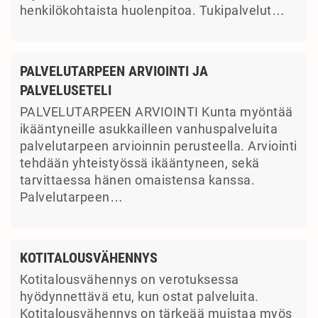
henkilökohtaista huolenpitoa. Tukipalvelut…
PALVELUTARPEEN ARVIOINTI JA
PALVELUSETELI
PALVELUTARPEEN ARVIOINTI Kunta myöntää
ikääntyneille asukkailleen vanhuspalveluita
palvelutarpeen arvioinnin perusteella. Arviointi
tehdään yhteistyössä ikääntyneen, sekä
tarvittaessa hänen omaistensa kanssa.
Palvelutarpeen…
KOTITALOUSVÄHENNYS
Kotitalousvähennys on verotuksessa
hyödynnettävä etu, kun ostat palveluita.
Kotitalousvähennys on tärkeää muistaa myös