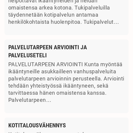
helpottavat ikääntyneiden ja heidän
omaistensa arkea kotona. Tukipalveluilla
täydennetään kotipalvelun antamaa
henkilökohtaista huolenpitoa. Tukipalvelut…
PALVELUTARPEEN ARVIOINTI JA
PALVELUSETELI
PALVELUTARPEEN ARVIOINTI Kunta myöntää
ikääntyneille asukkailleen vanhuspalveluita
palvelutarpeen arvioinnin perusteella. Arviointi
tehdään yhteistyössä ikääntyneen, sekä
tarvittaessa hänen omaistensa kanssa.
Palvelutarpeen…
KOTITALOUSVÄHENNYS