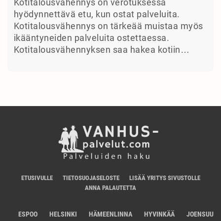
Kotitalousvähennys on verotuksessa
hyödynnettävä etu, kun ostat palveluita.
Kotitalousvähennys on tärkeää muistaa myös
ikääntyneiden palveluita ostettaessa.
Kotitalousvähennyksen saa hakea kotiin…
ETUSIVULLE
TIETOSUOJASELOSTE
LISÄÄ YRITYS SIVUSTOLLE
ANNA PALAUTETTA
ESPOO
HELSINKI
HÄMEENLINNA
HYVINKÄÄ
JOENSUU