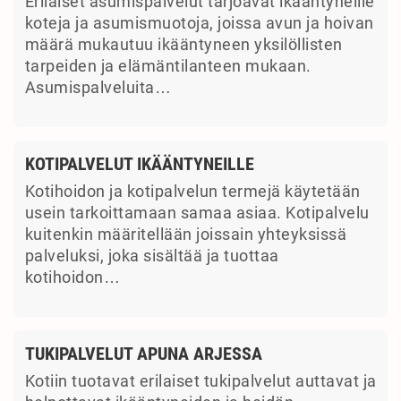
Erilaiset asumispalvelut tarjoavat ikääntyneille
koteja ja asumismuotoja, joissa avun ja hoivan
määrä mukautuu ikääntyneen yksilöllisten
tarpeiden ja elämäntilanteen mukaan.
Asumispalveluita…
KOTIPALVELUT IKÄÄNTYNEILLE
Kotihoidon ja kotipalvelun termejä käytetään
usein tarkoittamaan samaa asiaa. Kotipalvelu
kuitenkin määritellään joissain yhteyksissä
palveluksi, joka sisältää ja tuottaa
kotihoidon…
TUKIPALVELUT APUNA ARJESSA
Kotiin tuotavat erilaiset tukipalvelut auttavat ja