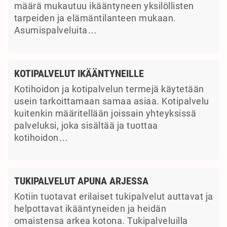
määrä mukautuu ikääntyneen yksilöllisten
tarpeiden ja elämäntilanteen mukaan.
Asumispalveluita…
KOTIPALVELUT IKÄÄNTYNEILLE
Kotihoidon ja kotipalvelun termejä käytetään
usein tarkoittamaan samaa asiaa. Kotipalvelu
kuitenkin määritellään joissain yhteyksissä
palveluksi, joka sisältää ja tuottaa
kotihoidon…
TUKIPALVELUT APUNA ARJESSA
Kotiin tuotavat erilaiset tukipalvelut auttavat ja
helpottavat ikääntyneiden ja heidän
omaistensa arkea kotona. Tukipalveluilla