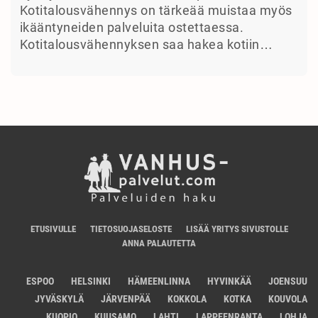
Kotitalousvähennys on tärkeää muistaa myös
ikääntyneiden palveluita ostettaessa.
Kotitalousvähennyksen saa hakea kotiin…
ETUSIVULLE
TIETOSUOJASELOSTE
LISÄÄ YRITYS SIVUSTOLLE
ANNA PALAUTETTA
ESPOO
HELSINKI
HÄMEENLINNA
HYVINKÄÄ
JOENSUU
JYVÄSKYLÄ
JÄRVENPÄÄ
KOKKOLA
KOTKA
KOUVOLA
KUOPIO
KUUSAMO
LAHTI
LAPPEENRANTA
LOHJA