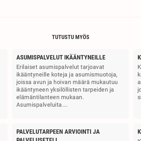
TUTUSTU MYÖS
ASUMISPALVELUT IKÄÄNTYNEILLE
K
Erilaiset asumispalvelut tarjoavat
K
ikääntyneille koteja ja asumismuotoja,
k
joissa avun ja hoivan määrä mukautuu
a
ikääntyneen yksilöllisten tarpeiden ja
j
elämäntilanteen mukaan.
s
Asumispalveluita…
PALVELUTARPEEN ARVIOINTI JA
K
PALVELUSETELI