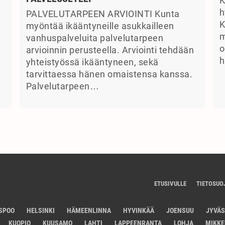
K
a
h
PALVELUTARPEEN ARVIOINTI Kunta
K
myöntää ikääntyneille asukkailleen
m
vanhuspalveluita palvelutarpeen
o
arvioinnin perusteella. Arviointi tehdään
h
yhteistyössä ikääntyneen, sekä
tarvittaessa hänen omaistensa kanssa.
Palvelutarpeen…
ETUSIVULLE
TIETOSUO
SPOO
HELSINKI
HÄMEENLINNA
HYVINKÄÄ
JOENSUU
JYVÄ
KUOPIO
KUUSAMO
LAHTI
LAPPEENRANTA
LOHJA
MIKKE