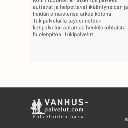
Kotiin tuotavat erilaiset tukipalvelut
auttavat ja helpottavat ikääntyneiden j
heidän omaistensa arkea kotona.
Tukipalveluilla täydennetään
kotipalvelun antamaa henkilökohtaista
huolenpitoa. Tukipalvelut…
E