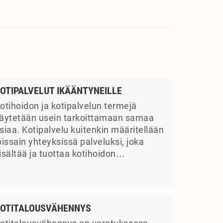
OTIPALVELUT IKÄÄNTYNEILLE
otihoidon ja kotipalvelun termejä
äytetään usein tarkoittamaan samaa
siaa. Kotipalvelu kuitenkin määritellään
oissain yhteyksissä palveluksi, joka
isältää ja tuottaa kotihoidon…
OTITALOUSVÄHENNYS