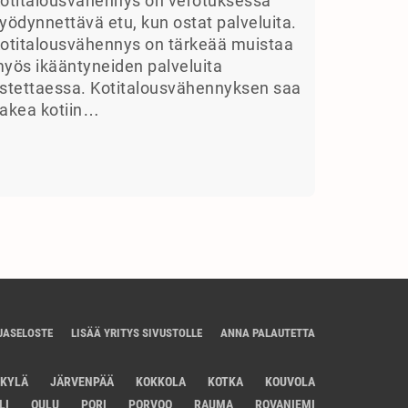
otitalousvähennys on verotuksessa
yödynnettävä etu, kun ostat palveluita.
otitalousvähennys on tärkeää muistaa
yös ikääntyneiden palveluita
stettaessa. Kotitalousvähennyksen saa
akea kotiin…
JASELOSTE
LISÄÄ YRITYS SIVUSTOLLE
ANNA PALAUTETTA
SKYLÄ
JÄRVENPÄÄ
KOKKOLA
KOTKA
KOUVOLA
LI
OULU
PORI
PORVOO
RAUMA
ROVANIEMI