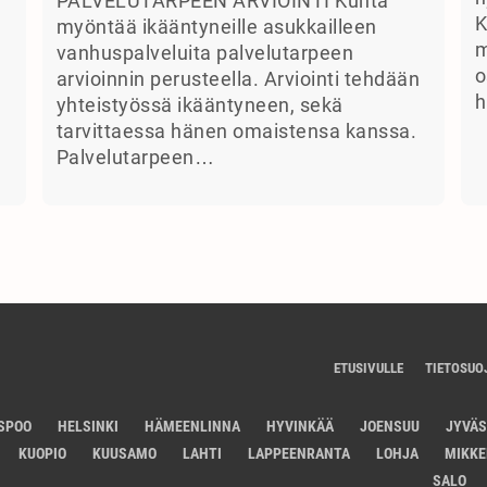
PALVELUTARPEEN ARVIOINTI Kunta
K
myöntää ikääntyneille asukkailleen
m
vanhuspalveluita palvelutarpeen
o
arvioinnin perusteella. Arviointi tehdään
h
yhteistyössä ikääntyneen, sekä
tarvittaessa hänen omaistensa kanssa.
Palvelutarpeen…
ETUSIVULLE
TIETOSUO
SPOO
HELSINKI
HÄMEENLINNA
HYVINKÄÄ
JOENSUU
JYVÄ
KUOPIO
KUUSAMO
LAHTI
LAPPEENRANTA
LOHJA
MIKKE
SALO