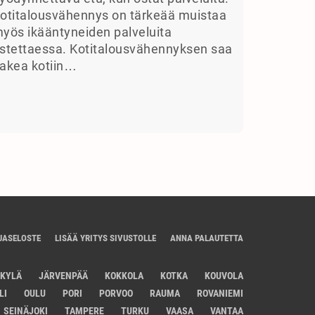
otitalousvähennys on tärkeää muistaa
yös ikääntyneiden palveluita
stettaessa. Kotitalousvähennyksen saa
akea kotiin…
JASELOSTE
LISÄÄ YRITYS SIVUSTOLLE
ANNA PALAUTETTA
SKYLÄ
JÄRVENPÄÄ
KOKKOLA
KOTKA
KOUVOLA
LI
OULU
PORI
PORVOO
RAUMA
ROVANIEMI
SEINÄJOKI
TAMPERE
TURKU
VAASA
VANTAA