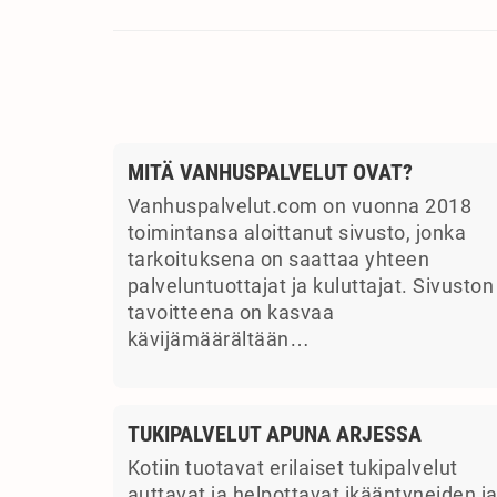
MITÄ VANHUSPALVELUT OVAT?
Vanhuspalvelut.com on vuonna 2018
toimintansa aloittanut sivusto, jonka
tarkoituksena on saattaa yhteen
palveluntuottajat ja kuluttajat. Sivuston
tavoitteena on kasvaa
kävijämäärältään…
TUKIPALVELUT APUNA ARJESSA
Kotiin tuotavat erilaiset tukipalvelut
auttavat ja helpottavat ikääntyneiden j