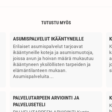
TUTUSTU MYÖS
ASUMISPALVELUT IKÄÄNTYNEILLE
K
Erilaiset asumispalvelut tarjoavat
K
ikääntyneille koteja ja asumismuotoja,
k
joissa avun ja hoivan määrä mukautuu
a
ikääntyneen yksilöllisten tarpeiden ja
j
elämäntilanteen mukaan.
s
Asumispalveluita…
PALVELUTARPEEN ARVIOINTI JA
K
PALVELUSETELI
K
a
h