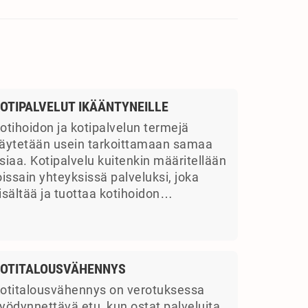
OTIPALVELUT IKÄÄNTYNEILLE
otihoidon ja kotipalvelun termejä
äytetään usein tarkoittamaan samaa
siaa. Kotipalvelu kuitenkin määritellään
oissain yhteyksissä palveluksi, joka
isältää ja tuottaa kotihoidon…
OTITALOUSVÄHENNYS
otitalousvähennys on verotuksessa
yödynnettävä etu, kun ostat palveluita.