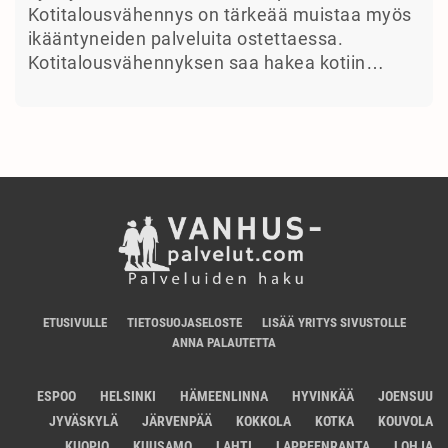
Kotitalousvähennys on tärkeää muistaa myös
ikääntyneiden palveluita ostettaessa.
Kotitalousvähennyksen saa hakea kotiin…
ETUSIVULLE
TIETOSUOJASELOSTE
LISÄÄ YRITYS SIVUSTOLLE
ANNA PALAUTETTA
ESPOO
HELSINKI
HÄMEENLINNA
HYVINKÄÄ
JOENSUU
JYVÄSKYLÄ
JÄRVENPÄÄ
KOKKOLA
KOTKA
KOUVOLA
KUOPIO
KUUSAMO
LAHTI
LAPPEENRANTA
LOHJA