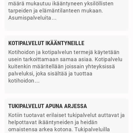
määrä mukautuu ikääntyneen yksilöllisten
tarpeiden ja elämäntilanteen mukaan.
Asumispalveluita…
KOTIPALVELUT IKÄÄNTYNEILLE
Kotihoidon ja kotipalvelun termejä käytetään
usein tarkoittamaan samaa asiaa. Kotipalvelu
kuitenkin määritellään joissain yhteyksissä
palveluksi, joka sisältää ja tuottaa
kotihoidon…
TUKIPALVELUT APUNA ARJESSA
Kotiin tuotavat erilaiset tukipalvelut auttavat ja
helpottavat ikääntyneiden ja heidän
omaistensa arkea kotona. Tukipalveluilla