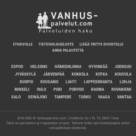
ETUSIVULLE
TIETOSUOJASELOSTE
LISÄÄ YRITYS SIVUSTOLLE
ANNA PALAUTETTA
ESPOO
HELSINKI
HÄMEENLINNA
HYVINKÄÄ
JOENSUU
JYVÄSKYLÄ
JÄRVENPÄÄ
KOKKOLA
KOTKA
KOUVOLA
KUOPIO
KUUSAMO
LAHTI
LAPPEENRANTA
LOHJA
MIKKELI
OULU
PORI
PORVOO
RAUMA
ROVANIEMI
SALO
SEINÄJOKI
TAMPERE
TURKU
VAASA
VANTAA
2018-2026 © Vanhuspalvelut.com | SiteWorks Oy | PL 79, 20521 Turku
Tämä on puolueeton ja riippumaton sivusto. Tarkista tiedot palveluntarjoajalta ennen
ostopäätöksen tekemistä.