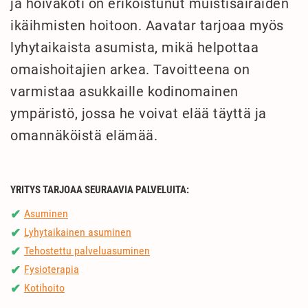
ja hoivakoti on erikoistunut muistisairaiden
ikäihmisten hoitoon. Aavatar tarjoaa myös
lyhytaikaista asumista, mikä helpottaa
omaishoitajien arkea. Tavoitteena on
varmistaa asukkaille kodinomainen
ympäristö, jossa he voivat elää täyttä ja
omannäköistä elämää.
YRITYS TARJOAA SEURAAVIA PALVELUITA:
Asuminen
✔
Lyhytaikainen asuminen
✔
Tehostettu palveluasuminen
✔
Fysioterapia
✔
Kotihoito
✔