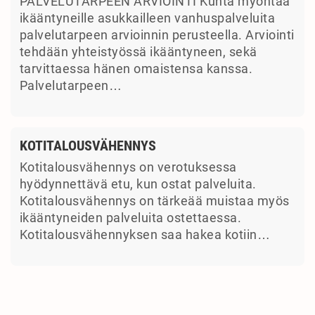
PALVELUTARPEEN ARVIOINTI Kunta myöntää
ikääntyneille asukkailleen vanhuspalveluita
palvelutarpeen arvioinnin perusteella. Arviointi
tehdään yhteistyössä ikääntyneen, sekä
tarvittaessa hänen omaistensa kanssa.
Palvelutarpeen…
KOTITALOUSVÄHENNYS
Kotitalousvähennys on verotuksessa
hyödynnettävä etu, kun ostat palveluita.
Kotitalousvähennys on tärkeää muistaa myös
ikääntyneiden palveluita ostettaessa.
Kotitalousvähennyksen saa hakea kotiin…