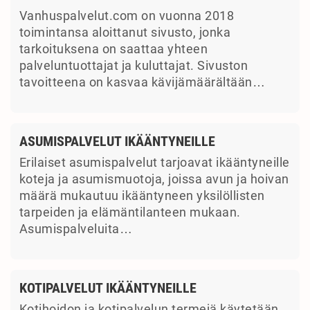
Vanhuspalvelut.com on vuonna 2018
toimintansa aloittanut sivusto, jonka
tarkoituksena on saattaa yhteen
palveluntuottajat ja kuluttajat. Sivuston
tavoitteena on kasvaa kävijämäärältään…
ASUMISPALVELUT IKÄÄNTYNEILLE
Erilaiset asumispalvelut tarjoavat ikääntyneille
koteja ja asumismuotoja, joissa avun ja hoivan
määrä mukautuu ikääntyneen yksilöllisten
tarpeiden ja elämäntilanteen mukaan.
Asumispalveluita…
KOTIPALVELUT IKÄÄNTYNEILLE
Kotihoidon ja kotipalvelun termejä käytetään