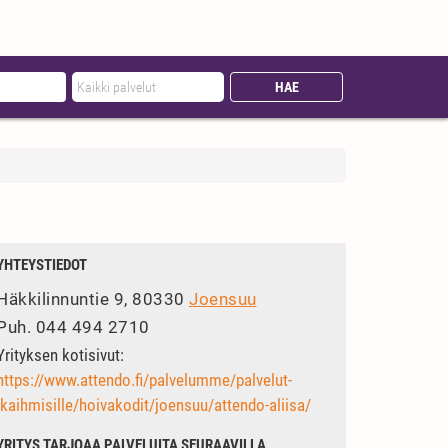
YHTEYSTIEDOT
Häkkilinnuntie 9, 80330
Joensuu
Puh.
044 494 2710
Yrityksen kotisivut:
https://www.attendo.fi/palvelumme/palvelut-
ikaihmisille/hoivakodit/joensuu/attendo-aliisa/
YRITYS TARJOAA PALVELUITA SEURAAVILLA