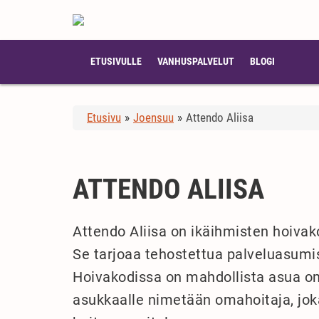
ETUSIVULLE
VANHUSPALVELUT
BLOGI
Etusivu
»
Joensuu
»
Attendo Aliisa
ATTENDO ALIISA
Attendo Aliisa on ikäihmisten hoivako
Se tarjoaa tehostettua palveluasumis
Hoivakodissa on mahdollista asua om
asukkaalle nimetään omahoitaja, joka