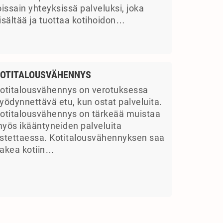
oissain yhteyksissä palveluksi, joka
isältää ja tuottaa kotihoidon…
OTITALOUSVÄHENNYS
otitalousvähennys on verotuksessa
yödynnettävä etu, kun ostat palveluita.
otitalousvähennys on tärkeää muistaa
yös ikääntyneiden palveluita
stettaessa. Kotitalousvähennyksen saa
akea kotiin…