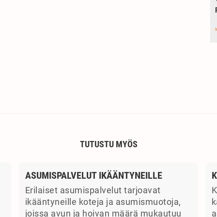
TUTUSTU MYÖS
ASUMISPALVELUT IKÄÄNTYNEILLE
K
Erilaiset asumispalvelut tarjoavat
K
ikääntyneille koteja ja asumismuotoja,
k
joissa avun ja hoivan määrä mukautuu
a