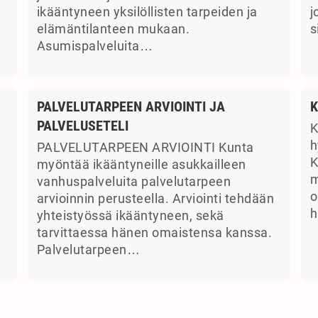
ikääntyneen yksilöllisten tarpeiden ja
j
elämäntilanteen mukaan.
s
Asumispalveluita…
PALVELUTARPEEN ARVIOINTI JA
K
PALVELUSETELI
K
a
h
PALVELUTARPEEN ARVIOINTI Kunta
K
myöntää ikääntyneille asukkailleen
m
vanhuspalveluita palvelutarpeen
o
arvioinnin perusteella. Arviointi tehdään
h
yhteistyössä ikääntyneen, sekä
tarvittaessa hänen omaistensa kanssa.
Palvelutarpeen…