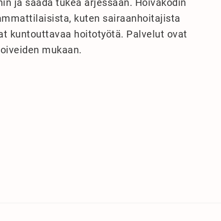
ihin ja saada tukea arjessaan. Hoivakodin
mmattilaisista, kuten sairaanhoitajista
vat kuntouttavaa hoitotyötä. Palvelut ovat
 toiveiden mukaan.