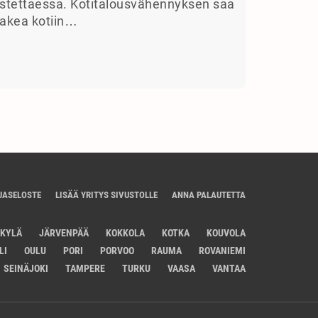
stettaessa. Kotitalousvähennyksen saa
akea kotiin…
JASELOSTE
LISÄÄ YRITYS SIVUSTOLLE
ANNA PALAUTETTA
SKYLÄ
JÄRVENPÄÄ
KOKKOLA
KOTKA
KOUVOLA
LI
OULU
PORI
PORVOO
RAUMA
ROVANIEMI
SEINÄJOKI
TAMPERE
TURKU
VAASA
VANTAA