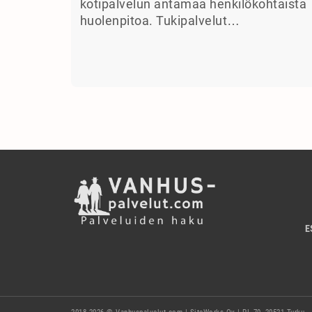
kotipalvelun antamaa henkilökohtaista
huolenpitoa. Tukipalvelut…
E