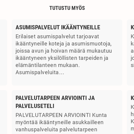
TUTUSTU MYÖS
ASUMISPALVELUT IKÄÄNTYNEILLE
K
Erilaiset asumispalvelut tarjoavat
K
ikääntyneille koteja ja asumismuotoja,
k
joissa avun ja hoivan määrä mukautuu
a
ikääntyneen yksilöllisten tarpeiden ja
j
elämäntilanteen mukaan.
s
Asumispalveluita…
PALVELUTARPEEN ARVIOINTI JA
K
PALVELUSETELI
K
a
h
PALVELUTARPEEN ARVIOINTI Kunta
K
myöntää ikääntyneille asukkailleen
m
vanhuspalveluita palvelutarpeen