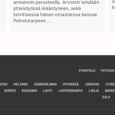
o
arvioinnin perusteella. Arviointi tehdään
h
yhteistyössä ikääntyneen, sekä
tarvittaessa hänen omaistensa kanssa.
Palvelutarpeen…
ETUSIVULLE
TIETOSUO
SPOO
HELSINKI
HÄMEENLINNA
HYVINKÄÄ
JOENSUU
JYVÄ
KUOPIO
KUUSAMO
LAHTI
LAPPEENRANTA
LOHJA
MIKKE
SALO