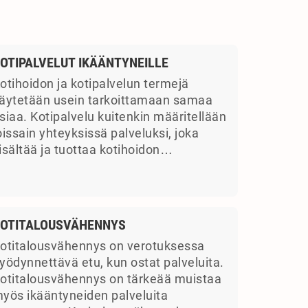
OTIPALVELUT IKÄÄNTYNEILLE
otihoidon ja kotipalvelun termejä
äytetään usein tarkoittamaan samaa
siaa. Kotipalvelu kuitenkin määritellään
oissain yhteyksissä palveluksi, joka
isältää ja tuottaa kotihoidon…
OTITALOUSVÄHENNYS
otitalousvähennys on verotuksessa
yödynnettävä etu, kun ostat palveluita.
otitalousvähennys on tärkeää muistaa
yös ikääntyneiden palveluita