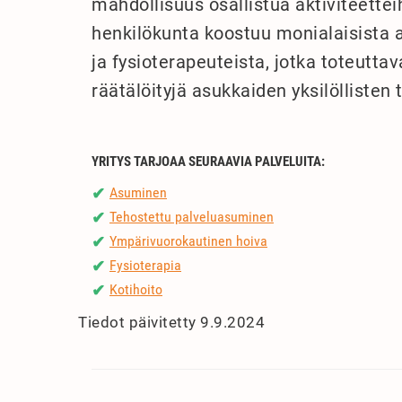
mahdollisuus osallistua aktiviteette
henkilökunta koostuu monialaisista a
ja fysioterapeuteista, jotka toteutta
räätälöityjä asukkaiden yksilöllisten
YRITYS TARJOAA SEURAAVIA PALVELUITA:
Asuminen
✔
Tehostettu palveluasuminen
✔
Ympärivuorokautinen hoiva
✔
Fysioterapia
✔
Kotihoito
✔
Tiedot päivitetty 9.9.2024