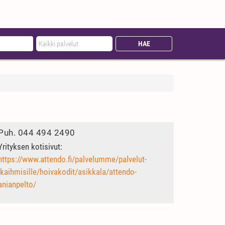
Puh.
044 494 2490
Yrityksen kotisivut:
https://www.attendo.fi/palvelumme/palvelut-
ikaihmisille/hoivakodit/asikkala/attendo-
anianpelto/