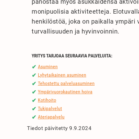
panostaa myös asukkaidensa aktivoint
monipuolisia aktiviteetteja. Elotuval
henkilöstöä, joka on paikalla ympär
turvallisuuden ja hyvinvoinnin.
YRITYS TARJOAA SEURAAVIA PALVELUITA:
Asuminen
✔
Lyhytaikainen asuminen
✔
Tehostettu palveluasuminen
✔
Ympärivuorokautinen hoiva
✔
Kotihoito
✔
Tukipalvelut
✔
Ateriapalvelu
✔
Tiedot päivitetty 9.9.2024