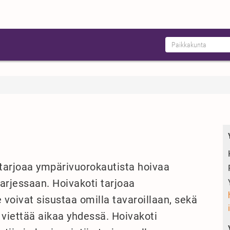
a tarjoaa ympärivuorokautista hoivaa
 arjessaan. Hoivakoti tarjoaa
e voivat sisustaa omilla tavaroillaan, sekä
t viettää aikaa yhdessä. Hoivakoti