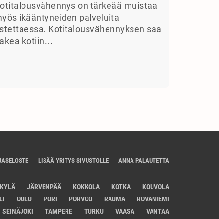
otitalousvähennys on tärkeää muistaa
yös ikääntyneiden palveluita
stettaessa. Kotitalousvähennyksen saa
akea kotiin…
JASELOSTE
LISÄÄ YRITYS SIVUSTOLLE
ANNA PALAUTETTA
SKYLÄ
JÄRVENPÄÄ
KOKKOLA
KOTKA
KOUVOLA
LI
OULU
PORI
PORVOO
RAUMA
ROVANIEMI
SEINÄJOKI
TAMPERE
TURKU
VAASA
VANTAA