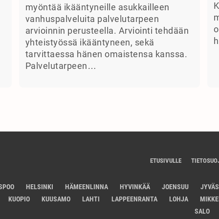
K
myöntää ikääntyneille asukkailleen
m
vanhuspalveluita palvelutarpeen
o
arvioinnin perusteella. Arviointi tehdään
h
yhteistyössä ikääntyneen, sekä
tarvittaessa hänen omaistensa kanssa.
Palvelutarpeen…
ETUSIVULLE
TIETOSUO
SPOO
HELSINKI
HÄMEENLINNA
HYVINKÄÄ
JOENSUU
JYVÄ
KUOPIO
KUUSAMO
LAHTI
LAPPEENRANTA
LOHJA
MIKKE
SALO