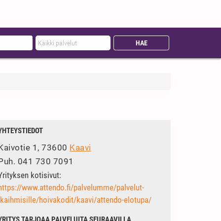
YHTEYSTIEDOT
Kaivotie 1, 73600
Kaavi
Puh.
041 730 7091
Yrityksen kotisivut:
https://www.attendo.fi/palvelumme/palvelut-
ikaihmisille/hoivakodit/kaavi/attendo-elotupa/
YRITYS TARJOAA PALVELUITA SEURAAVILLA