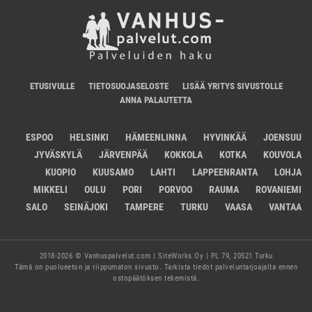
ETUSIVULLE
TIETOSUOJASELOSTE
LISÄÄ YRITYS SIVUSTOLLE
ANNA PALAUTETTA
ESPOO
HELSINKI
HÄMEENLINNA
HYVINKÄÄ
JOENSUU
JYVÄSKYLÄ
JÄRVENPÄÄ
KOKKOLA
KOTKA
KOUVOLA
KUOPIO
KUUSAMO
LAHTI
LAPPEENRANTA
LOHJA
MIKKELI
OULU
PORI
PORVOO
RAUMA
ROVANIEMI
SALO
SEINÄJOKI
TAMPERE
TURKU
VAASA
VANTAA
2018-2026 © Vanhuspalvelut.com | SiteWorks Oy | PL 79, 20521 Turku
Tämä on puolueeton ja riippumaton sivusto. Tarkista tiedot palveluntarjoajalta ennen
ostopäätöksen tekemistä.