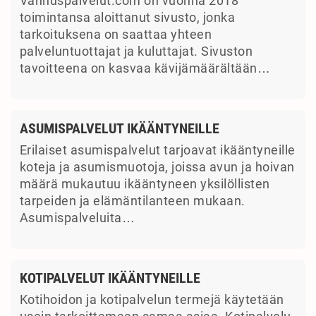
Vanhuspalvelut.com on vuonna 2018
toimintansa aloittanut sivusto, jonka
tarkoituksena on saattaa yhteen
palveluntuottajat ja kuluttajat. Sivuston
tavoitteena on kasvaa kävijämäärältään…
ASUMISPALVELUT IKÄÄNTYNEILLE
Erilaiset asumispalvelut tarjoavat ikääntyneille
koteja ja asumismuotoja, joissa avun ja hoivan
määrä mukautuu ikääntyneen yksilöllisten
tarpeiden ja elämäntilanteen mukaan.
Asumispalveluita…
KOTIPALVELUT IKÄÄNTYNEILLE
Kotihoidon ja kotipalvelun termejä käytetään