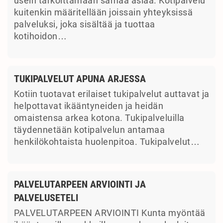
usein tarkoittamaan samaa asiaa. Kotipalvelu
kuitenkin määritellään joissain yhteyksissä
palveluksi, joka sisältää ja tuottaa
kotihoidon…
TUKIPALVELUT APUNA ARJESSA
Kotiin tuotavat erilaiset tukipalvelut auttavat ja
helpottavat ikääntyneiden ja heidän
omaistensa arkea kotona. Tukipalveluilla
täydennetään kotipalvelun antamaa
henkilökohtaista huolenpitoa. Tukipalvelut…
PALVELUTARPEEN ARVIOINTI JA
PALVELUSETELI
PALVELUTARPEEN ARVIOINTI Kunta myöntää