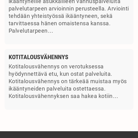
ikääntyneille asukkailleen vanhuspalveluita
palvelutarpeen arvioinnin perusteella. Arviointi
tehdään yhteistyössä ikääntyneen, sekä
tarvittaessa hänen omaistensa kanssa.
Palvelutarpeen…
KOTITALOUSVÄHENNYS
Kotitalousvähennys on verotuksessa
hyödynnettävä etu, kun ostat palveluita.
Kotitalousvähennys on tärkeää muistaa myös
ikääntyneiden palveluita ostettaessa.
Kotitalousvähennyksen saa hakea kotiin…