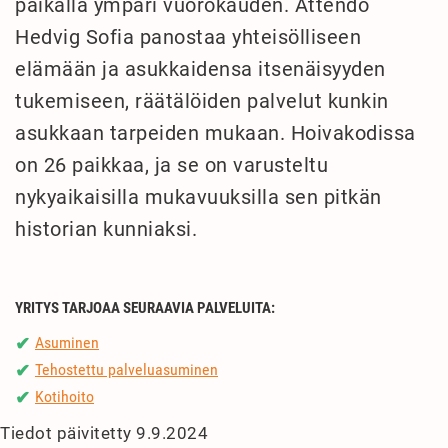
paikalla ympäri vuorokauden. Attendo
Hedvig Sofia panostaa yhteisölliseen
elämään ja asukkaidensa itsenäisyyden
tukemiseen, räätälöiden palvelut kunkin
asukkaan tarpeiden mukaan. Hoivakodissa
on 26 paikkaa, ja se on varusteltu
nykyaikaisilla mukavuuksilla sen pitkän
historian kunniaksi.
YRITYS TARJOAA SEURAAVIA PALVELUITA:
Asuminen
✔
Tehostettu palveluasuminen
✔
Kotihoito
✔
Tiedot päivitetty 9.9.2024