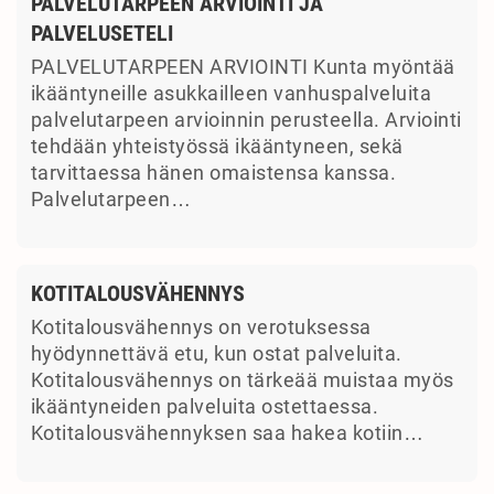
PALVELUTARPEEN ARVIOINTI JA
PALVELUSETELI
PALVELUTARPEEN ARVIOINTI Kunta myöntää
ikääntyneille asukkailleen vanhuspalveluita
palvelutarpeen arvioinnin perusteella. Arviointi
tehdään yhteistyössä ikääntyneen, sekä
tarvittaessa hänen omaistensa kanssa.
Palvelutarpeen…
KOTITALOUSVÄHENNYS
Kotitalousvähennys on verotuksessa
hyödynnettävä etu, kun ostat palveluita.
Kotitalousvähennys on tärkeää muistaa myös
ikääntyneiden palveluita ostettaessa.
Kotitalousvähennyksen saa hakea kotiin…