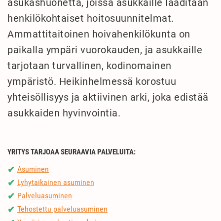
asukashuonetta, joissa asukkaille laaditaan
henkilökohtaiset hoitosuunnitelmat.
Ammattitaitoinen hoivahenkilökunta on
paikalla ympäri vuorokauden, ja asukkaille
tarjotaan turvallinen, kodinomainen
ympäristö. Heikinhelmessä korostuu
yhteisöllisyys ja aktiivinen arki, joka edistää
asukkaiden hyvinvointia.
YRITYS TARJOAA SEURAAVIA PALVELUITA:
Asuminen
✔
Lyhytaikainen asuminen
✔
Palveluasuminen
✔
Tehostettu palveluasuminen
✔