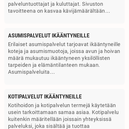
palveluntuottajat ja kuluttajat. Sivuston
tavoitteena on kasvaa kävijämäärältään…
ASUMISPALVELUT IKÄÄNTYNEILLE
Erilaiset asumispalvelut tarjoavat ikääntyneille
koteja ja asumismuotoja, joissa avun ja hoivan
määrä mukautuu ikääntyneen yksilöllisten
tarpeiden ja elämäntilanteen mukaan.
Asumispalveluita…
KOTIPALVELUT IKÄÄNTYNEILLE
Kotihoidon ja kotipalvelun termejä käytetään
usein tarkoittamaan samaa asiaa. Kotipalvelu
kuitenkin määritellään joissain yhteyksissä
palveluksi, joka sisältää ja tuottaa