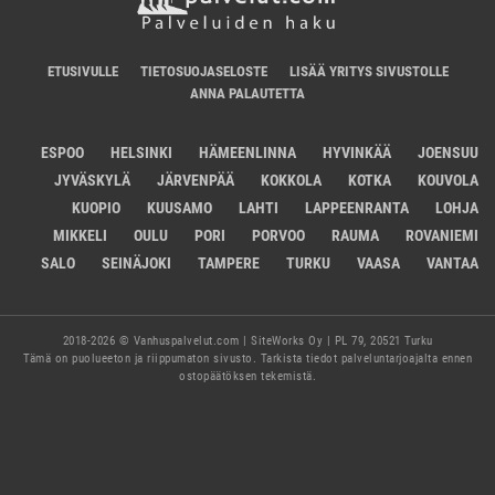
ETUSIVULLE
TIETOSUOJASELOSTE
LISÄÄ YRITYS SIVUSTOLLE
ANNA PALAUTETTA
ESPOO
HELSINKI
HÄMEENLINNA
HYVINKÄÄ
JOENSUU
JYVÄSKYLÄ
JÄRVENPÄÄ
KOKKOLA
KOTKA
KOUVOLA
KUOPIO
KUUSAMO
LAHTI
LAPPEENRANTA
LOHJA
MIKKELI
OULU
PORI
PORVOO
RAUMA
ROVANIEMI
SALO
SEINÄJOKI
TAMPERE
TURKU
VAASA
VANTAA
2018-2026 © Vanhuspalvelut.com | SiteWorks Oy | PL 79, 20521 Turku
Tämä on puolueeton ja riippumaton sivusto. Tarkista tiedot palveluntarjoajalta ennen
ostopäätöksen tekemistä.