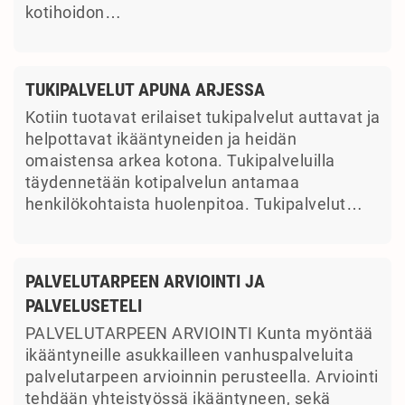
kotihoidon…
TUKIPALVELUT APUNA ARJESSA
Kotiin tuotavat erilaiset tukipalvelut auttavat ja
helpottavat ikääntyneiden ja heidän
omaistensa arkea kotona. Tukipalveluilla
täydennetään kotipalvelun antamaa
henkilökohtaista huolenpitoa. Tukipalvelut…
PALVELUTARPEEN ARVIOINTI JA
PALVELUSETELI
PALVELUTARPEEN ARVIOINTI Kunta myöntää
ikääntyneille asukkailleen vanhuspalveluita
palvelutarpeen arvioinnin perusteella. Arviointi
tehdään yhteistyössä ikääntyneen, sekä