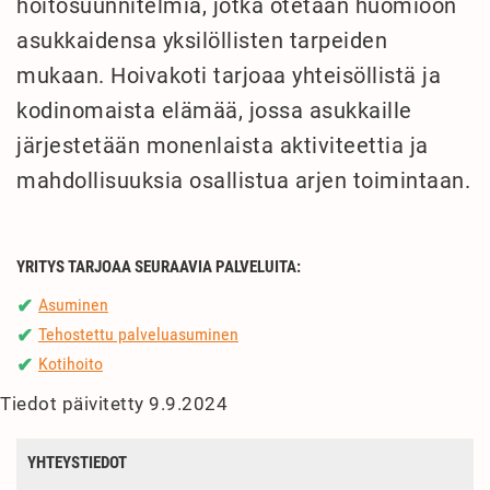
hoitosuunnitelmia, jotka otetaan huomioon
asukkaidensa yksilöllisten tarpeiden
mukaan. Hoivakoti tarjoaa yhteisöllistä ja
kodinomaista elämää, jossa asukkaille
järjestetään monenlaista aktiviteettia ja
mahdollisuuksia osallistua arjen toimintaan.
YRITYS TARJOAA SEURAAVIA PALVELUITA:
Asuminen
✔
Tehostettu palveluasuminen
✔
Kotihoito
✔
Tiedot päivitetty 9.9.2024
YHTEYSTIEDOT