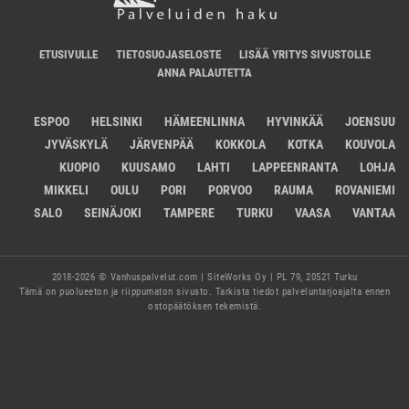
ETUSIVULLE
TIETOSUOJASELOSTE
LISÄÄ YRITYS SIVUSTOLLE
ANNA PALAUTETTA
ESPOO
HELSINKI
HÄMEENLINNA
HYVINKÄÄ
JOENSUU
JYVÄSKYLÄ
JÄRVENPÄÄ
KOKKOLA
KOTKA
KOUVOLA
KUOPIO
KUUSAMO
LAHTI
LAPPEENRANTA
LOHJA
MIKKELI
OULU
PORI
PORVOO
RAUMA
ROVANIEMI
SALO
SEINÄJOKI
TAMPERE
TURKU
VAASA
VANTAA
2018-2026 © Vanhuspalvelut.com | SiteWorks Oy | PL 79, 20521 Turku
Tämä on puolueeton ja riippumaton sivusto. Tarkista tiedot palveluntarjoajalta ennen
ostopäätöksen tekemistä.