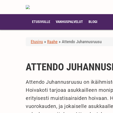
ETUSIVULLE
VANHUSPALVELUT
BLOGI
Etusivu
»
Raahe
»
Attendo Juhannusruusu
ATTENDO JUHANNUS
Attendo Juhannusruusu on ikäihmiste
Hoivakoti tarjoaa asukkailleen monip
erityisesti muistisairaiden hoivaan.
vuorokauden, ja jokaiselle asukkaalle