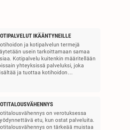
OTIPALVELUT IKÄÄNTYNEILLE
otihoidon ja kotipalvelun termejä
äytetään usein tarkoittamaan samaa
siaa. Kotipalvelu kuitenkin määritellään
oissain yhteyksissä palveluksi, joka
isältää ja tuottaa kotihoidon…
OTITALOUSVÄHENNYS
otitalousvähennys on verotuksessa
yödynnettävä etu, kun ostat palveluita.
otitalousvähennys on tärkeää muistaa