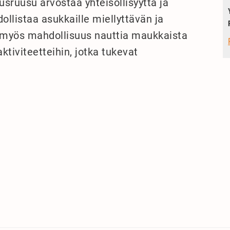
sruusu arvostaa yhteisöllisyyttä ja
llistaa asukkaille miellyttävän ja
 myös mahdollisuus nauttia maukkaista
aktiviteetteihin, jotka tukevat