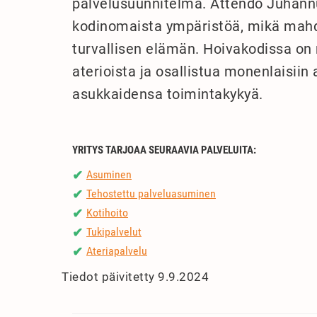
palvelusuunnitelma. Attendo Juhannu
kodinomaista ympäristöä, mikä mahdo
turvallisen elämän. Hoivakodissa on
aterioista ja osallistua monenlaisiin 
asukkaidensa toimintakykyä.
YRITYS TARJOAA SEURAAVIA PALVELUITA:
Asuminen
✔
Tehostettu palveluasuminen
✔
Kotihoito
✔
Tukipalvelut
✔
Ateriapalvelu
✔
Tiedot päivitetty 9.9.2024