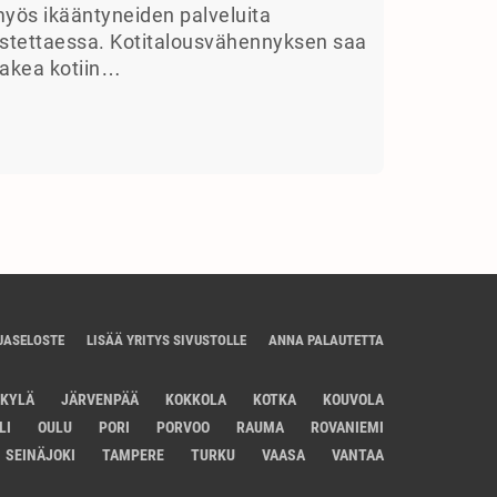
yös ikääntyneiden palveluita
stettaessa. Kotitalousvähennyksen saa
akea kotiin…
JASELOSTE
LISÄÄ YRITYS SIVUSTOLLE
ANNA PALAUTETTA
SKYLÄ
JÄRVENPÄÄ
KOKKOLA
KOTKA
KOUVOLA
LI
OULU
PORI
PORVOO
RAUMA
ROVANIEMI
SEINÄJOKI
TAMPERE
TURKU
VAASA
VANTAA