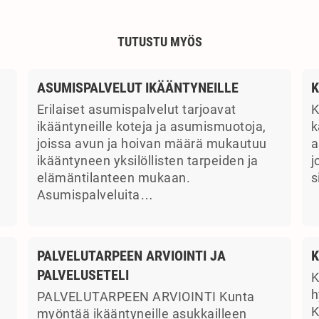
TUTUSTU MYÖS
ASUMISPALVELUT IKÄÄNTYNEILLE
K
Erilaiset asumispalvelut tarjoavat
K
ikääntyneille koteja ja asumismuotoja,
k
joissa avun ja hoivan määrä mukautuu
a
ikääntyneen yksilöllisten tarpeiden ja
j
elämäntilanteen mukaan.
s
Asumispalveluita…
PALVELUTARPEEN ARVIOINTI JA
K
PALVELUSETELI
K
a
h
PALVELUTARPEEN ARVIOINTI Kunta
K
myöntää ikääntyneille asukkailleen