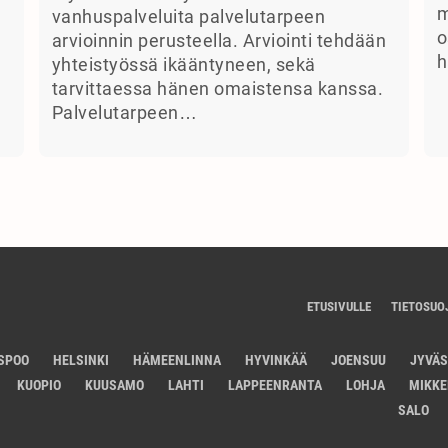
m
vanhuspalveluita palvelutarpeen
o
arvioinnin perusteella. Arviointi tehdään
h
yhteistyössä ikääntyneen, sekä
tarvittaessa hänen omaistensa kanssa.
Palvelutarpeen…
ETUSIVULLE
TIETOSUO
SPOO
HELSINKI
HÄMEENLINNA
HYVINKÄÄ
JOENSUU
JYVÄ
KUOPIO
KUUSAMO
LAHTI
LAPPEENRANTA
LOHJA
MIKKE
SALO