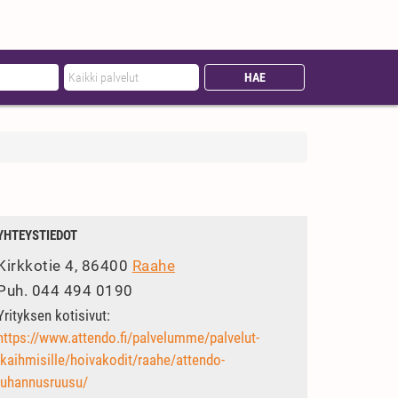
YHTEYSTIEDOT
Kirkkotie 4, 86400
Raahe
Puh.
044 494 0190
Yrityksen kotisivut:
https://www.attendo.fi/palvelumme/palvelut-
ikaihmisille/hoivakodit/raahe/attendo-
juhannusruusu/