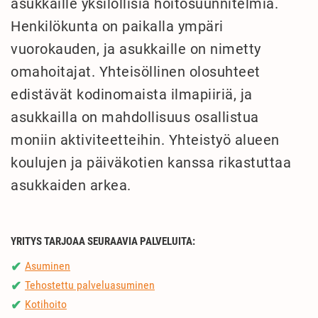
asukkaille yksilöllisiä hoitosuunnitelmia.
Henkilökunta on paikalla ympäri
vuorokauden, ja asukkaille on nimetty
omahoitajat. Yhteisöllinen olosuhteet
edistävät kodinomaista ilmapiiriä, ja
asukkailla on mahdollisuus osallistua
moniin aktiviteetteihin. Yhteistyö alueen
koulujen ja päiväkotien kanssa rikastuttaa
asukkaiden arkea.
YRITYS TARJOAA SEURAAVIA PALVELUITA:
Asuminen
✔
Tehostettu palveluasuminen
✔
Kotihoito
✔