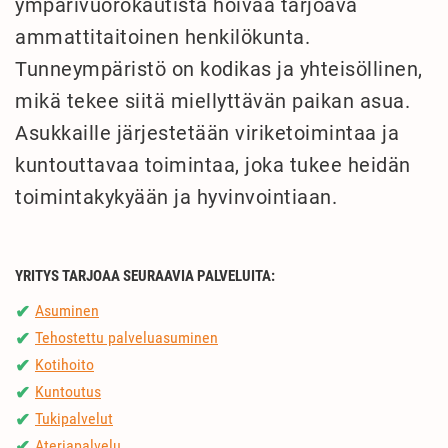
ympärivuorokautista hoivaa tarjoava
ammattitaitoinen henkilökunta.
Tunneympäristö on kodikas ja yhteisöllinen,
mikä tekee siitä miellyttävän paikan asua.
Asukkaille järjestetään viriketoimintaa ja
kuntouttavaa toimintaa, joka tukee heidän
toimintakykyään ja hyvinvointiaan.
YRITYS TARJOAA SEURAAVIA PALVELUITA:
Asuminen
✔
Tehostettu palveluasuminen
✔
Kotihoito
✔
Kuntoutus
✔
Tukipalvelut
✔
Ateriapalvelu
✔