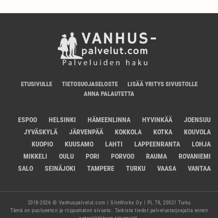
ETUSIVULLE
TIETOSUOJASELOSTE
LISÄÄ YRITYS SIVUSTOLLE
ANNA PALAUTETTA
ESPOO
HELSINKI
HÄMEENLINNA
HYVINKÄÄ
JOENSUU
JYVÄSKYLÄ
JÄRVENPÄÄ
KOKKOLA
KOTKA
KOUVOLA
KUOPIO
KUUSAMO
LAHTI
LAPPEENRANTA
LOHJA
MIKKELI
OULU
PORI
PORVOO
RAUMA
ROVANIEMI
SALO
SEINÄJOKI
TAMPERE
TURKU
VAASA
VANTAA
2018-2026 © Vanhuspalvelut.com | SiteWorks Oy | PL 79, 20521 Turku
Tämä on puolueeton ja riippumaton sivusto. Tarkista tiedot palveluntarjoajalta ennen