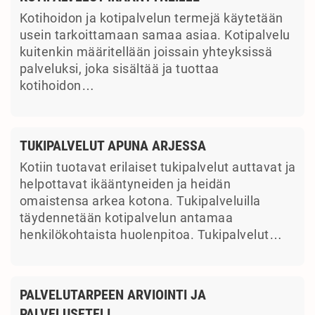
Kotihoidon ja kotipalvelun termejä käytetään
usein tarkoittamaan samaa asiaa. Kotipalvelu
kuitenkin määritellään joissain yhteyksissä
palveluksi, joka sisältää ja tuottaa
kotihoidon…
TUKIPALVELUT APUNA ARJESSA
Kotiin tuotavat erilaiset tukipalvelut auttavat ja
helpottavat ikääntyneiden ja heidän
omaistensa arkea kotona. Tukipalveluilla
täydennetään kotipalvelun antamaa
henkilökohtaista huolenpitoa. Tukipalvelut…
PALVELUTARPEEN ARVIOINTI JA
PALVELUSETELI