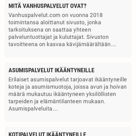
MITÄ VANHUSPALVELUT OVAT?
Vanhuspalvelut.com on vuonna 2018
toimintansa aloittanut sivusto, jonka
tarkoituksena on saattaa yhteen
palveluntuottajat ja kuluttajat. Sivuston
tavoitteena on kasvaa kävijämäärältään…
ASUMISPALVELUT IKÄÄNTYNEILLE
Erilaiset asumispalvelut tarjoavat ikääntyneille
koteja ja asumismuotoja, joissa avun ja hoivan
määrä mukautuu ikääntyneen yksilöllisten
tarpeiden ja elämäntilanteen mukaan.
Asumispalveluita…
KOTIPALVELUT IKÄÄNTYNEILLE