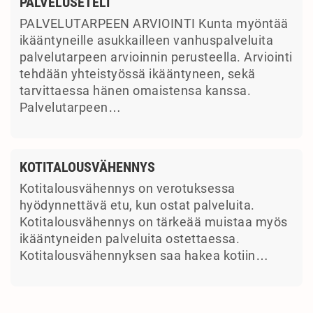
PALVELUSETELI
PALVELUTARPEEN ARVIOINTI Kunta myöntää
ikääntyneille asukkailleen vanhuspalveluita
palvelutarpeen arvioinnin perusteella. Arviointi
tehdään yhteistyössä ikääntyneen, sekä
tarvittaessa hänen omaistensa kanssa.
Palvelutarpeen…
KOTITALOUSVÄHENNYS
Kotitalousvähennys on verotuksessa
hyödynnettävä etu, kun ostat palveluita.
Kotitalousvähennys on tärkeää muistaa myös
ikääntyneiden palveluita ostettaessa.
Kotitalousvähennyksen saa hakea kotiin…