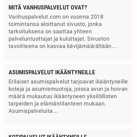
MITÄ VANHUSPALVELUT OVAT?
Vanhuspalvelut.com on vuonna 2018
toimintansa aloittanut sivusto, jonka
tarkoituksena on saattaa yhteen
palveluntuottajat ja kuluttajat. Sivuston
tavoitteena on kasvaa kävijämäärältään…
ASUMISPALVELUT IKÄÄNTYNEILLE
Erilaiset asumispalvelut tarjoavat ikääntyneille
koteja ja asumismuotoja, joissa avun ja hoivan
määrä mukautuu ikääntyneen yksilöllisten
tarpeiden ja elämäntilanteen mukaan.
Asumispalveluita…
KOTIPALVELUT IKÄÄNTYNEILLE