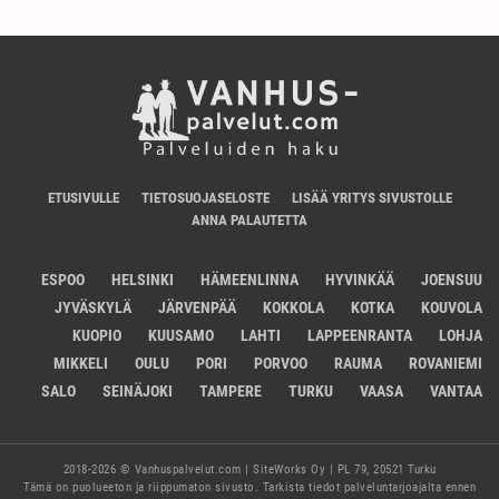
ETUSIVULLE
TIETOSUOJASELOSTE
LISÄÄ YRITYS SIVUSTOLLE
ANNA PALAUTETTA
ESPOO
HELSINKI
HÄMEENLINNA
HYVINKÄÄ
JOENSUU
JYVÄSKYLÄ
JÄRVENPÄÄ
KOKKOLA
KOTKA
KOUVOLA
KUOPIO
KUUSAMO
LAHTI
LAPPEENRANTA
LOHJA
MIKKELI
OULU
PORI
PORVOO
RAUMA
ROVANIEMI
SALO
SEINÄJOKI
TAMPERE
TURKU
VAASA
VANTAA
2018-2026 © Vanhuspalvelut.com | SiteWorks Oy | PL 79, 20521 Turku
Tämä on puolueeton ja riippumaton sivusto. Tarkista tiedot palveluntarjoajalta ennen