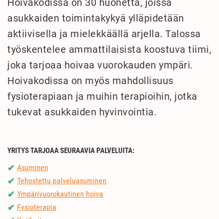
Hoivakodissa on 30 huonetta, joissa
asukkaiden toimintakykyä ylläpidetään
aktiivisella ja mielekkäällä arjella. Talossa
työskentelee ammattilaisista koostuva tiimi,
joka tarjoaa hoivaa vuorokauden ympäri.
Hoivakodissa on myös mahdollisuus
fysioterapiaan ja muihin terapioihin, jotka
tukevat asukkaiden hyvinvointia.
YRITYS TARJOAA SEURAAVIA PALVELUITA:
Asuminen
✔
Tehostettu palveluasuminen
✔
Ympärivuorokautinen hoiva
✔
Fysioterapia
✔