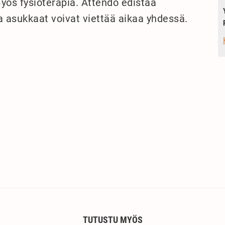
myös fysioterapia. Attendo edistää
issa asukkaat voivat viettää aikaa yhdessä.
TUTUSTU MYÖS