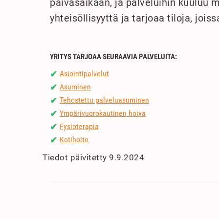
päiväsaikaan, ja palveluihin kuuluu 
yhteisöllisyyttä ja tarjoaa tiloja, jo
YRITYS TARJOAA SEURAAVIA PALVELUITA:
Asiointipalvelut
✔
Asuminen
✔
Tehostettu palveluasuminen
✔
Ympärivuorokautinen hoiva
✔
Fysioterapia
✔
Kotihoito
✔
Tiedot päivitetty 9.9.2024