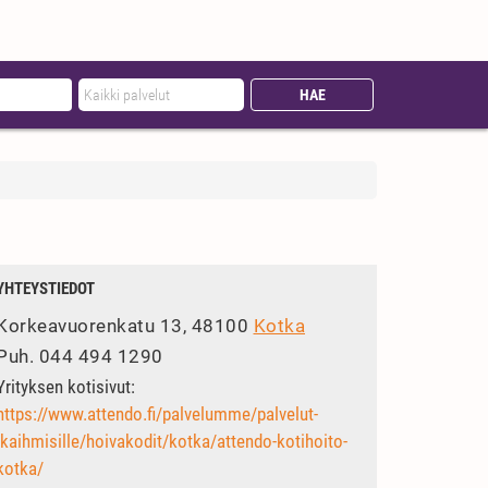
YHTEYSTIEDOT
Korkeavuorenkatu 13, 48100
Kotka
Puh.
044 494 1290
Yrityksen kotisivut:
https://www.attendo.fi/palvelumme/palvelut-
ikaihmisille/hoivakodit/kotka/attendo-kotihoito-
kotka/