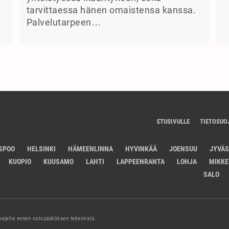
tarvittaessa hänen omaistensa kanssa.
Palvelutarpeen…
ETUSIVULLE
TIETOSUO
SPOO
HELSINKI
HÄMEENLINNA
HYVINKÄÄ
JOENSUU
JYVÄ
KUOPIO
KUUSAMO
LAHTI
LAPPEENRANTA
LOHJA
MIKKE
SALO
joajalta ennen ostopäätöksen tekemistä.