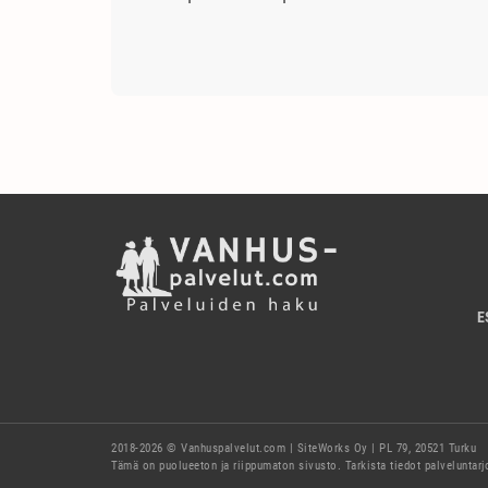
E
2018-2026 © Vanhuspalvelut.com | SiteWorks Oy | PL 79, 20521 Turku
Tämä on puolueeton ja riippumaton sivusto. Tarkista tiedot palveluntar