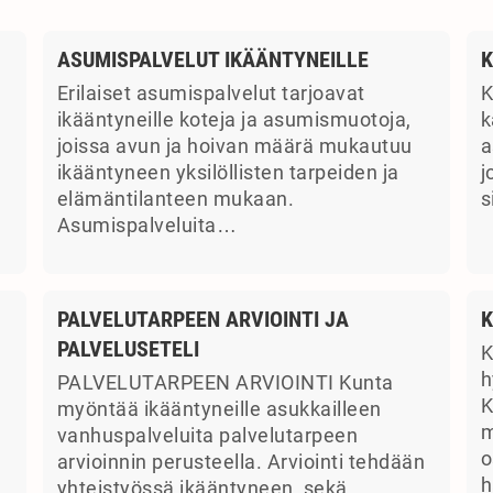
ASUMISPALVELUT IKÄÄNTYNEILLE
K
Erilaiset asumispalvelut tarjoavat
K
ikääntyneille koteja ja asumismuotoja,
k
joissa avun ja hoivan määrä mukautuu
a
ikääntyneen yksilöllisten tarpeiden ja
j
elämäntilanteen mukaan.
s
Asumispalveluita…
PALVELUTARPEEN ARVIOINTI JA
K
PALVELUSETELI
K
a
h
PALVELUTARPEEN ARVIOINTI Kunta
K
myöntää ikääntyneille asukkailleen
m
vanhuspalveluita palvelutarpeen
o
arvioinnin perusteella. Arviointi tehdään
h
yhteistyössä ikääntyneen, sekä