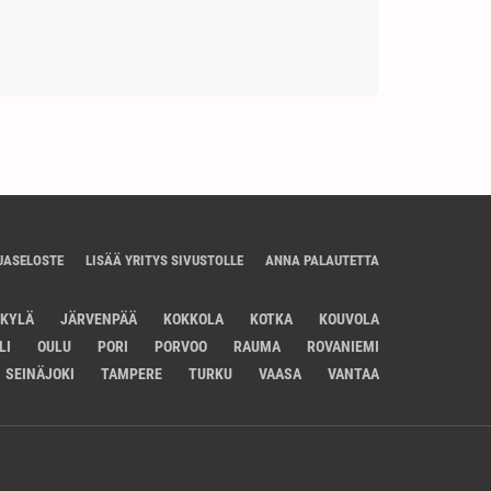
JASELOSTE
LISÄÄ YRITYS SIVUSTOLLE
ANNA PALAUTETTA
SKYLÄ
JÄRVENPÄÄ
KOKKOLA
KOTKA
KOUVOLA
LI
OULU
PORI
PORVOO
RAUMA
ROVANIEMI
SEINÄJOKI
TAMPERE
TURKU
VAASA
VANTAA