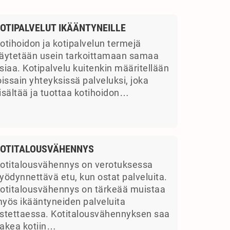
OTIPALVELUT IKÄÄNTYNEILLE
otihoidon ja kotipalvelun termejä
äytetään usein tarkoittamaan samaa
siaa. Kotipalvelu kuitenkin määritellään
oissain yhteyksissä palveluksi, joka
isältää ja tuottaa kotihoidon…
OTITALOUSVÄHENNYS
otitalousvähennys on verotuksessa
yödynnettävä etu, kun ostat palveluita.
otitalousvähennys on tärkeää muistaa
yös ikääntyneiden palveluita
stettaessa. Kotitalousvähennyksen saa
akea kotiin…