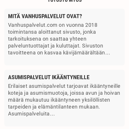
TUTUSTU MYÖS
MITÄ VANHUSPALVELUT OVAT?
Vanhuspalvelut.com on vuonna 2018
toimintansa aloittanut sivusto, jonka
tarkoituksena on saattaa yhteen
palveluntuottajat ja kuluttajat. Sivuston
tavoitteena on kasvaa kävijämäärältään…
ASUMISPALVELUT IKÄÄNTYNEILLE
Erilaiset asumispalvelut tarjoavat ikääntyneille
koteja ja asumismuotoja, joissa avun ja hoivan
määrä mukautuu ikääntyneen yksilöllisten
tarpeiden ja elämäntilanteen mukaan.
Asumispalveluita…