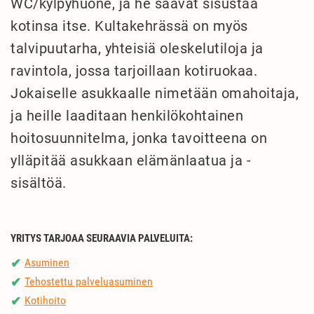
WC/kylpyhuone, ja he saavat sisustaa
kotinsa itse. Kultakehrässä on myös
talvipuutarha, yhteisiä oleskelutiloja ja
ravintola, jossa tarjoillaan kotiruokaa.
Jokaiselle asukkaalle nimetään omahoitaja,
ja heille laaditaan henkilökohtainen
hoitosuunnitelma, jonka tavoitteena on
ylläpitää asukkaan elämänlaatua ja -
sisältöä.
YRITYS TARJOAA SEURAAVIA PALVELUITA:
Asuminen
✔
Tehostettu palveluasuminen
✔
Kotihoito
✔