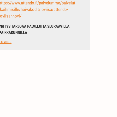
https://www.attendo.fi/palvelumme/palvelut-
ikaihmisille/hoivakodit/loviisa/attendo-
loviisanhovi/
YRITYS TARJOAA PALVELUITA SEURAAVILLA
PAIKKAKUNNILLA
Loviisa