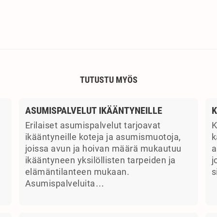
TUTUSTU MYÖS
ASUMISPALVELUT IKÄÄNTYNEILLE
K
Erilaiset asumispalvelut tarjoavat
K
ikääntyneille koteja ja asumismuotoja,
k
joissa avun ja hoivan määrä mukautuu
a
ikääntyneen yksilöllisten tarpeiden ja
j
elämäntilanteen mukaan.
s
Asumispalveluita…