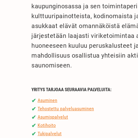
kaupunginosassa ja sen toimintaperi
kulttuuripainotteista, kodinomaista j
asukkaat elävät omannäköistä elämää 
järjestetään laajasti viriketoiminta
huoneeseen kuuluu peruskalusteet ja
mahdollisuus osallistua yhteisiin akti
saunomiseen.
YRITYS TARJOAA SEURAAVIA PALVELUITA:
Asuminen
✔
Tehostettu palveluasuminen
✔
Asumispalvelut
✔
Kotihoito
✔
Tukipalvelut
✔