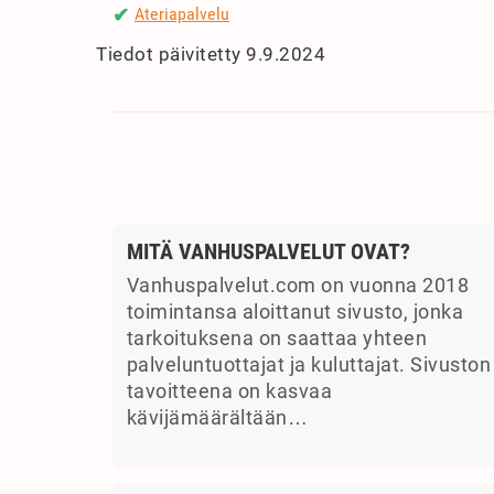
Ateriapalvelu
✔
Tiedot päivitetty 9.9.2024
MITÄ VANHUSPALVELUT OVAT?
Vanhuspalvelut.com on vuonna 2018
toimintansa aloittanut sivusto, jonka
tarkoituksena on saattaa yhteen
palveluntuottajat ja kuluttajat. Sivuston
tavoitteena on kasvaa
kävijämäärältään…