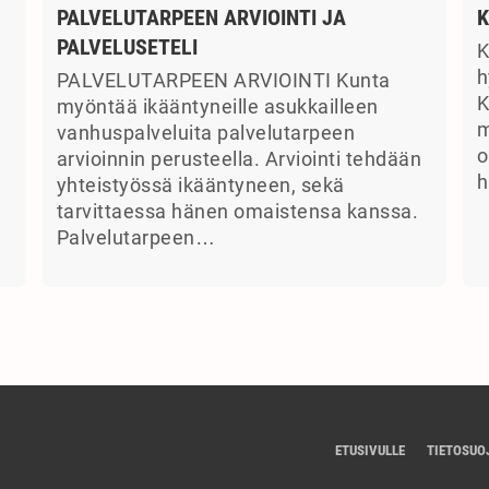
PALVELUTARPEEN ARVIOINTI JA
K
PALVELUSETELI
K
a
h
PALVELUTARPEEN ARVIOINTI Kunta
K
myöntää ikääntyneille asukkailleen
m
vanhuspalveluita palvelutarpeen
o
arvioinnin perusteella. Arviointi tehdään
h
yhteistyössä ikääntyneen, sekä
tarvittaessa hänen omaistensa kanssa.
Palvelutarpeen…
ETUSIVULLE
TIETOSUO