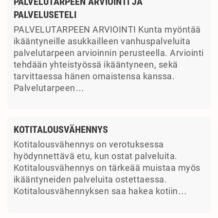
PALVELUTARPEEN ARVIOINTI JA
PALVELUSETELI
PALVELUTARPEEN ARVIOINTI Kunta myöntää
ikääntyneille asukkailleen vanhuspalveluita
palvelutarpeen arvioinnin perusteella. Arviointi
tehdään yhteistyössä ikääntyneen, sekä
tarvittaessa hänen omaistensa kanssa.
Palvelutarpeen…
KOTITALOUSVÄHENNYS
Kotitalousvähennys on verotuksessa
hyödynnettävä etu, kun ostat palveluita.
Kotitalousvähennys on tärkeää muistaa myös
ikääntyneiden palveluita ostettaessa.
Kotitalousvähennyksen saa hakea kotiin…