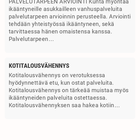
PALVELUTARPEEN ARVIOINTI Kunta myöntää
ikääntyneille asukkailleen vanhuspalveluita
palvelutarpeen arvioinnin perusteella. Arviointi
tehdään yhteistyössä ikääntyneen, sekä
tarvittaessa hänen omaistensa kanssa.
Palvelutarpeen…
KOTITALOUSVÄHENNYS
Kotitalousvähennys on verotuksessa
hyödynnettävä etu, kun ostat palveluita.
Kotitalousvähennys on tärkeää muistaa myös
ikääntyneiden palveluita ostettaessa.
Kotitalousvähennyksen saa hakea kotiin…