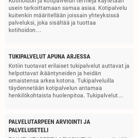
Kotihoidon ja kotipalvelun termejä käytetään
usein tarkoittamaan samaa asiaa. Kotipalvelu
kuitenkin määritellään joissain yhteyksissä
palveluksi, joka sisältää ja tuottaa
kotihoidon…
TUKIPALVELUT APUNA ARJESSA
Kotiin tuotavat erilaiset tukipalvelut auttavat ja
helpottavat ikääntyneiden ja heidän
omaistensa arkea kotona. Tukipalveluilla
täydennetään kotipalvelun antamaa
henkilökohtaista huolenpitoa. Tukipalvelut…
PALVELUTARPEEN ARVIOINTI JA
PALVELUSETELI