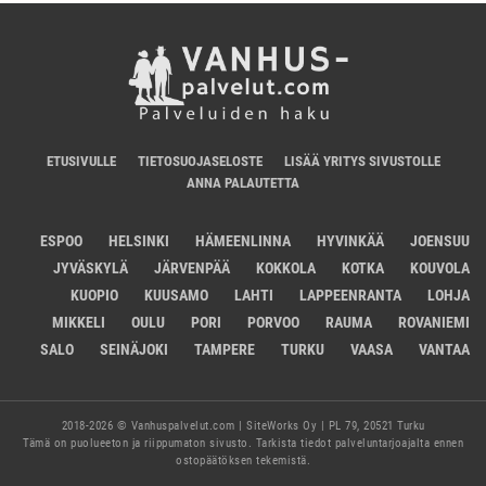
ETUSIVULLE
TIETOSUOJASELOSTE
LISÄÄ YRITYS SIVUSTOLLE
ANNA PALAUTETTA
ESPOO
HELSINKI
HÄMEENLINNA
HYVINKÄÄ
JOENSUU
JYVÄSKYLÄ
JÄRVENPÄÄ
KOKKOLA
KOTKA
KOUVOLA
KUOPIO
KUUSAMO
LAHTI
LAPPEENRANTA
LOHJA
MIKKELI
OULU
PORI
PORVOO
RAUMA
ROVANIEMI
SALO
SEINÄJOKI
TAMPERE
TURKU
VAASA
VANTAA
2018-2026 © Vanhuspalvelut.com | SiteWorks Oy | PL 79, 20521 Turku
Tämä on puolueeton ja riippumaton sivusto. Tarkista tiedot palveluntarjoajalta ennen
ostopäätöksen tekemistä.