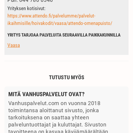
Puh.
044 780 0546
Yrityksen kotisivut:
https://www.attendo.fi/palvelumme/palvelut-
ikaihmisille/hoivakodit/vaasa/attendo-omenapuisto/
YRITYS TARJOAA PALVELUITA SEURAAVILLA PAIKKAKUNNILLA
Vaasa
TUTUSTU MYÖS
MITÄ VANHUSPALVELUT OVAT?
Vanhuspalvelut.com on vuonna 2018
toimintansa aloittanut sivusto, jonka
tarkoituksena on saattaa yhteen
palveluntuottajat ja kuluttajat. Sivuston
tavoitteena on kasvaa kävijämäärältään…