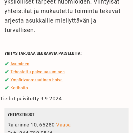
yksilölliset tarpeet huomioiden. Viihtyisät
yhteistilat ja mukautettu toiminta tekevät
arjesta asukkaille miellyttävän ja
turvallisen.
YRITYS TARJOAA SEURAAVIA PALVELUITA:
Asuminen
✔
Tehostettu palveluasuminen
✔
Ympärivuorokautinen hoiva
✔
Kotihoito
✔
Tiedot päivitetty 9.9.2024
YHTEYSTIEDOT
Rajarinne 10, 65280
Vaasa