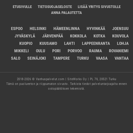
ETUSIVULLE
TIETOSUOJASELOSTE
LISÄÄ YRITYS SIVUSTOLLE
ANNA PALAUTETTA
ESPOO
HELSINKI
HÄMEENLINNA
HYVINKÄÄ
JOENSUU
JYVÄSKYLÄ
JÄRVENPÄÄ
KOKKOLA
KOTKA
KOUVOLA
KUOPIO
KUUSAMO
LAHTI
LAPPEENRANTA
LOHJA
MIKKELI
OULU
PORI
PORVOO
RAUMA
ROVANIEMI
SALO
SEINÄJOKI
TAMPERE
TURKU
VAASA
VANTAA
2018-2026 © Vanhuspalvelut.com | SiteWorks Oy | PL 79, 20521 Turku
Tämä on puolueeton ja riippumaton sivusto. Tarkista tiedot palveluntarjoajalta ennen
ostopäätöksen tekemistä.