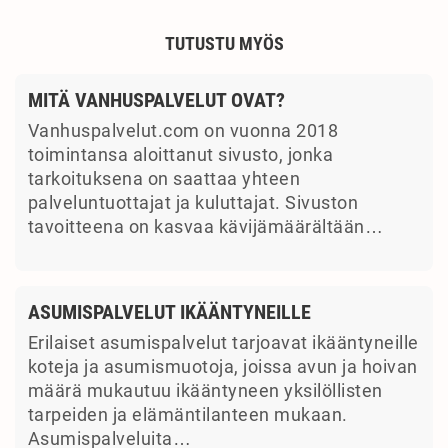
TUTUSTU MYÖS
MITÄ VANHUSPALVELUT OVAT?
Vanhuspalvelut.com on vuonna 2018
toimintansa aloittanut sivusto, jonka
tarkoituksena on saattaa yhteen
palveluntuottajat ja kuluttajat. Sivuston
tavoitteena on kasvaa kävijämäärältään…
ASUMISPALVELUT IKÄÄNTYNEILLE
Erilaiset asumispalvelut tarjoavat ikääntyneille
koteja ja asumismuotoja, joissa avun ja hoivan
määrä mukautuu ikääntyneen yksilöllisten
tarpeiden ja elämäntilanteen mukaan.
Asumispalveluita…