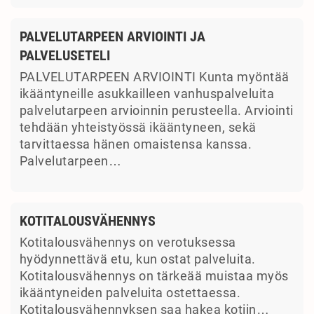
PALVELUTARPEEN ARVIOINTI JA
PALVELUSETELI
PALVELUTARPEEN ARVIOINTI Kunta myöntää
ikääntyneille asukkailleen vanhuspalveluita
palvelutarpeen arvioinnin perusteella. Arviointi
tehdään yhteistyössä ikääntyneen, sekä
tarvittaessa hänen omaistensa kanssa.
Palvelutarpeen…
KOTITALOUSVÄHENNYS
Kotitalousvähennys on verotuksessa
hyödynnettävä etu, kun ostat palveluita.
Kotitalousvähennys on tärkeää muistaa myös
ikääntyneiden palveluita ostettaessa.
Kotitalousvähennyksen saa hakea kotiin…