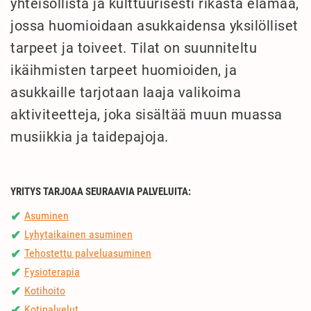
yhteisöllistä ja kulttuurisesti rikasta elämää,
jossa huomioidaan asukkaidensa yksilölliset
tarpeet ja toiveet. Tilat on suunniteltu
ikäihmisten tarpeet huomioiden, ja
asukkaille tarjotaan laaja valikoima
aktiviteetteja, joka sisältää muun muassa
musiikkia ja taidepajoja.
YRITYS TARJOAA SEURAAVIA PALVELUITA:
Asuminen
✔
Lyhytaikainen asuminen
✔
Tehostettu palveluasuminen
✔
Fysioterapia
✔
Kotihoito
✔
Kotipalvelut
✔