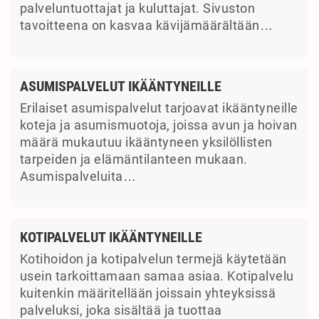
palveluntuottajat ja kuluttajat. Sivuston
tavoitteena on kasvaa kävijämäärältään…
ASUMISPALVELUT IKÄÄNTYNEILLE
Erilaiset asumispalvelut tarjoavat ikääntyneille
koteja ja asumismuotoja, joissa avun ja hoivan
määrä mukautuu ikääntyneen yksilöllisten
tarpeiden ja elämäntilanteen mukaan.
Asumispalveluita…
KOTIPALVELUT IKÄÄNTYNEILLE
Kotihoidon ja kotipalvelun termejä käytetään
usein tarkoittamaan samaa asiaa. Kotipalvelu
kuitenkin määritellään joissain yhteyksissä
palveluksi, joka sisältää ja tuottaa