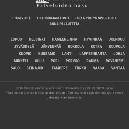
ETUSIVULLE
TIETOSUOJASELOSTE
LISÄÄ YRITYS SIVUSTOLLE
ANNA PALAUTETTA
ESPOO
HELSINKI
HÄMEENLINNA
HYVINKÄÄ
JOENSUU
JYVÄSKYLÄ
JÄRVENPÄÄ
KOKKOLA
KOTKA
KOUVOLA
KUOPIO
KUUSAMO
LAHTI
LAPPEENRANTA
LOHJA
MIKKELI
OULU
PORI
PORVOO
RAUMA
ROVANIEMI
SALO
SEINÄJOKI
TAMPERE
TURKU
VAASA
VANTAA
2018-2026 © Vanhuspalvelut.com | SiteWorks Oy | PL 79, 20521 Turku
Tämä on puolueeton ja riippumaton sivusto. Tarkista tiedot palveluntarjoajalta ennen
ostopäätöksen tekemistä.