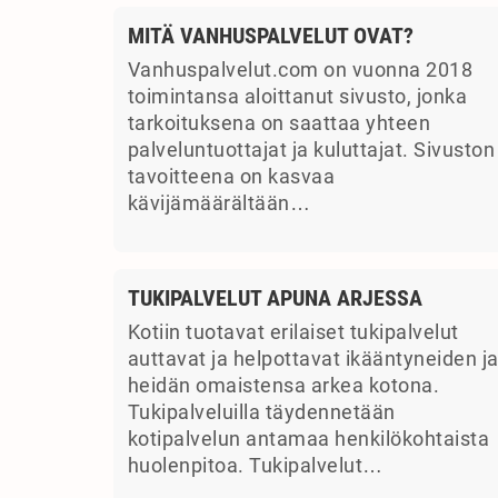
MITÄ VANHUSPALVELUT OVAT?
Vanhuspalvelut.com on vuonna 2018
toimintansa aloittanut sivusto, jonka
tarkoituksena on saattaa yhteen
palveluntuottajat ja kuluttajat. Sivuston
tavoitteena on kasvaa
kävijämäärältään…
TUKIPALVELUT APUNA ARJESSA
Kotiin tuotavat erilaiset tukipalvelut
auttavat ja helpottavat ikääntyneiden j
heidän omaistensa arkea kotona.
Tukipalveluilla täydennetään
kotipalvelun antamaa henkilökohtaista
huolenpitoa. Tukipalvelut…