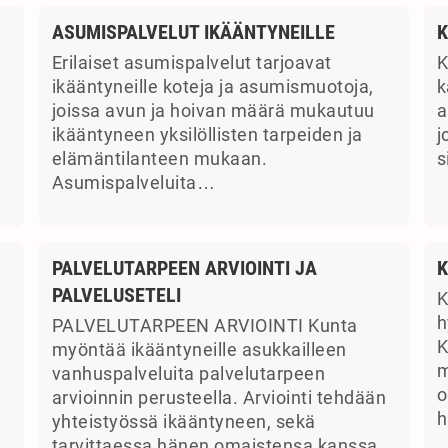
ASUMISPALVELUT IKÄÄNTYNEILLE
K
Erilaiset asumispalvelut tarjoavat
K
ikääntyneille koteja ja asumismuotoja,
k
joissa avun ja hoivan määrä mukautuu
a
ikääntyneen yksilöllisten tarpeiden ja
j
elämäntilanteen mukaan.
s
Asumispalveluita…
PALVELUTARPEEN ARVIOINTI JA
K
PALVELUSETELI
K
a
h
PALVELUTARPEEN ARVIOINTI Kunta
K
myöntää ikääntyneille asukkailleen
m
vanhuspalveluita palvelutarpeen
o
arvioinnin perusteella. Arviointi tehdään
h
yhteistyössä ikääntyneen, sekä
tarvittaessa hänen omaistensa kanssa.