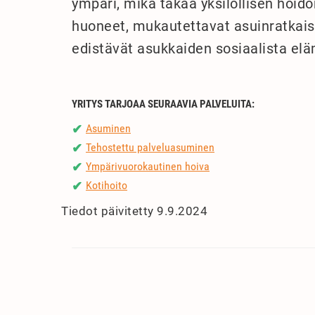
ympäri, mikä takaa yksilöllisen hoido
huoneet, mukautettavat asuinratkaisut
edistävät asukkaiden sosiaalista el
YRITYS TARJOAA SEURAAVIA PALVELUITA:
Asuminen
✔
Tehostettu palveluasuminen
✔
Ympärivuorokautinen hoiva
✔
Kotihoito
✔
Tiedot päivitetty 9.9.2024