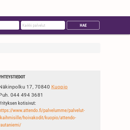
YHTEYSTIEDOT
Näkinpolku 17, 70840
Kuopio
Puh.
044 494 3681
Yrityksen kotisivut:
https://www.attendo.fi/palvelumme/palvelut-
ikaihmisille/hoivakodit/kuopio/attendo-
rautaniemi/