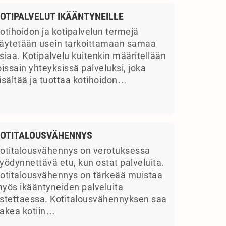
OTIPALVELUT IKÄÄNTYNEILLE
otihoidon ja kotipalvelun termejä
äytetään usein tarkoittamaan samaa
siaa. Kotipalvelu kuitenkin määritellään
oissain yhteyksissä palveluksi, joka
isältää ja tuottaa kotihoidon…
OTITALOUSVÄHENNYS
otitalousvähennys on verotuksessa
yödynnettävä etu, kun ostat palveluita.
otitalousvähennys on tärkeää muistaa
yös ikääntyneiden palveluita
stettaessa. Kotitalousvähennyksen saa
akea kotiin…