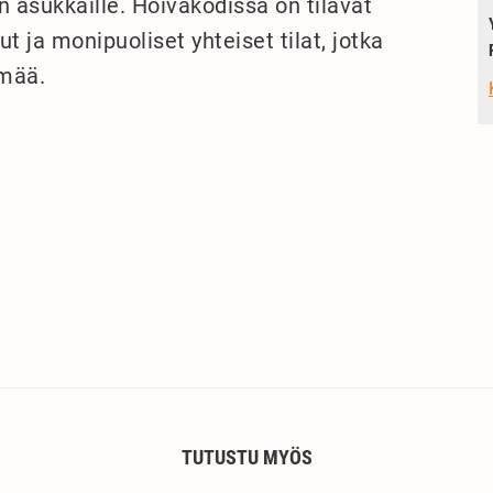
n asukkaille. Hoivakodissa on tilavat
 ja monipuoliset yhteiset tilat, jotka
ämää.
TUTUSTU MYÖS