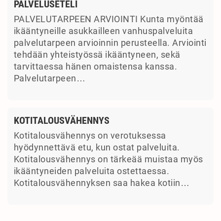
PALVELUSETELI
PALVELUTARPEEN ARVIOINTI Kunta myöntää
ikääntyneille asukkailleen vanhuspalveluita
palvelutarpeen arvioinnin perusteella. Arviointi
tehdään yhteistyössä ikääntyneen, sekä
tarvittaessa hänen omaistensa kanssa.
Palvelutarpeen…
KOTITALOUSVÄHENNYS
Kotitalousvähennys on verotuksessa
hyödynnettävä etu, kun ostat palveluita.
Kotitalousvähennys on tärkeää muistaa myös
ikääntyneiden palveluita ostettaessa.
Kotitalousvähennyksen saa hakea kotiin…