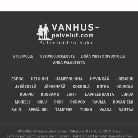
ETUSIVULLE
TIETOSUOJASELOSTE
LISÄÄ YRITYS SIVUSTOLLE
ANNA PALAUTETTA
ESPOO
HELSINKI
HÄMEENLINNA
HYVINKÄÄ
JOENSUU
JYVÄSKYLÄ
JÄRVENPÄÄ
KOKKOLA
KOTKA
KOUVOLA
KUOPIO
KUUSAMO
LAHTI
LAPPEENRANTA
LOHJA
MIKKELI
OULU
PORI
PORVOO
RAUMA
ROVANIEMI
SALO
SEINÄJOKI
TAMPERE
TURKU
VAASA
VANTAA
2018-2026 © Vanhuspalvelut.com | SiteWorks Oy | PL 79, 20521 Turku
Tämä on puolueeton ja riippumaton sivusto. Tarkista tiedot palveluntarjoajalta ennen