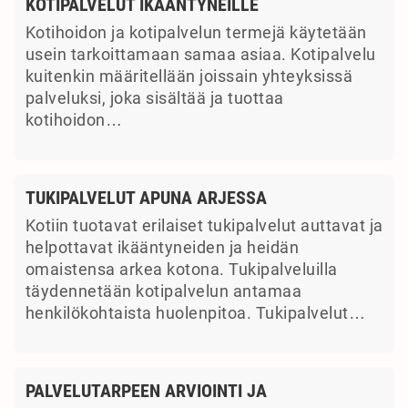
KOTIPALVELUT IKÄÄNTYNEILLE
Kotihoidon ja kotipalvelun termejä käytetään
usein tarkoittamaan samaa asiaa. Kotipalvelu
kuitenkin määritellään joissain yhteyksissä
palveluksi, joka sisältää ja tuottaa
kotihoidon…
TUKIPALVELUT APUNA ARJESSA
Kotiin tuotavat erilaiset tukipalvelut auttavat ja
helpottavat ikääntyneiden ja heidän
omaistensa arkea kotona. Tukipalveluilla
täydennetään kotipalvelun antamaa
henkilökohtaista huolenpitoa. Tukipalvelut…
PALVELUTARPEEN ARVIOINTI JA