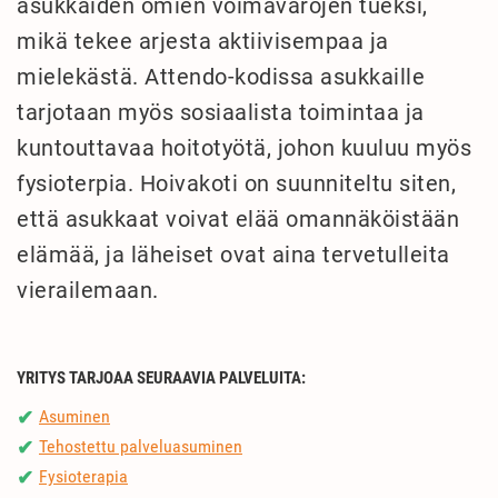
asukkaiden omien voimavarojen tueksi,
mikä tekee arjesta aktiivisempaa ja
mielekästä. Attendo-kodissa asukkaille
tarjotaan myös sosiaalista toimintaa ja
kuntouttavaa hoitotyötä, johon kuuluu myös
fysioterpia. Hoivakoti on suunniteltu siten,
että asukkaat voivat elää omannäköistään
elämää, ja läheiset ovat aina tervetulleita
vierailemaan.
YRITYS TARJOAA SEURAAVIA PALVELUITA:
Asuminen
✔
Tehostettu palveluasuminen
✔
Fysioterapia
✔