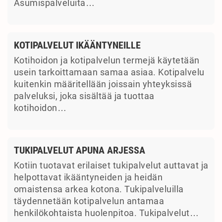
Asumispalveluita…
KOTIPALVELUT IKÄÄNTYNEILLE
Kotihoidon ja kotipalvelun termejä käytetään
usein tarkoittamaan samaa asiaa. Kotipalvelu
kuitenkin määritellään joissain yhteyksissä
palveluksi, joka sisältää ja tuottaa
kotihoidon…
TUKIPALVELUT APUNA ARJESSA
Kotiin tuotavat erilaiset tukipalvelut auttavat ja
helpottavat ikääntyneiden ja heidän
omaistensa arkea kotona. Tukipalveluilla
täydennetään kotipalvelun antamaa
henkilökohtaista huolenpitoa. Tukipalvelut…