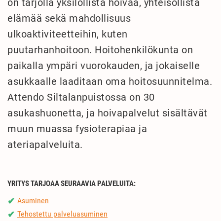
on tarjolla yksilöllistä hoivaa, yhteisöllistä
elämää sekä mahdollisuus
ulkoaktiviteetteihin, kuten
puutarhanhoitoon. Hoitohenkilökunta on
paikalla ympäri vuorokauden, ja jokaiselle
asukkaalle laaditaan oma hoitosuunnitelma.
Attendo Siltalanpuistossa on 30
asukashuonetta, ja hoivapalvelut sisältävät
muun muassa fysioterapiaa ja
ateriapalveluita.
YRITYS TARJOAA SEURAAVIA PALVELUITA:
Asuminen
✔
Tehostettu palveluasuminen
✔