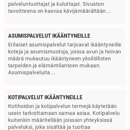
palveluntuottajat ja kuluttajat. Sivuston
tavoitteena on kasvaa kävijämäärältään…
ASUMISPALVELUT IKÄÄNTYNEILLE
Erilaiset asumispalvelut tarjoavat ikääntyneille
koteja ja asumismuotoja, joissa avun ja hoivan
määrä mukautuu ikääntyneen yksilöllisten
tarpeiden ja elämäntilanteen mukaan.
Asumispalveluita…
KOTIPALVELUT IKÄÄNTYNEILLE
Kotihoidon ja kotipalvelun termejä käytetään
usein tarkoittamaan samaa asiaa. Kotipalvelu
kuitenkin määritellään joissain yhteyksissä
palveluksi, joka sisältää ja tuottaa