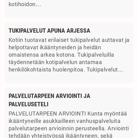
kotihoidon…
TUKIPALVELUT APUNA ARJESSA
Kotiin tuotavat erilaiset tukipalvelut auttavat ja
helpottavat ikääntyneiden ja heidän
omaistensa arkea kotona. Tukipalveluilla
täydennetään kotipalvelun antamaa
henkilökohtaista huolenpitoa. Tukipalvelut…
PALVELUTARPEEN ARVIOINTI JA
PALVELUSETELI
PALVELUTARPEEN ARVIOINTI Kunta myöntää
ikääntyneille asukkailleen vanhuspalveluita
palvelutarpeen arvioinnin perusteella. Arviointi
tehdään yhteistyössä ikääntyneen, sekä