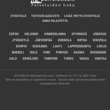
ETUSIVULLE
TIETOSUOJASELOSTE
LISÄÄ YRITYS SIVUSTOLLE
ANNA PALAUTETTA
ESPOO
HELSINKI
HÄMEENLINNA
HYVINKÄÄ
JOENSUU
JYVÄSKYLÄ
JÄRVENPÄÄ
KOKKOLA
KOTKA
KOUVOLA
KUOPIO
KUUSAMO
LAHTI
LAPPEENRANTA
LOHJA
MIKKELI
OULU
PORI
PORVOO
RAUMA
ROVANIEMI
SALO
SEINÄJOKI
TAMPERE
TURKU
VAASA
VANTAA
2018-2026 © Vanhuspalvelut.com | SiteWorks Oy | PL 79, 20521 Turku
Tämä on puolueeton ja riippumaton sivusto. Tarkista tiedot palveluntarjoajalta ennen
ostopäätöksen tekemistä.