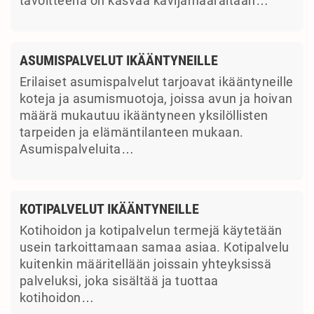
tavoitteena on kasvaa kävijämäärältään…
ASUMISPALVELUT IKÄÄNTYNEILLE
Erilaiset asumispalvelut tarjoavat ikääntyneille
koteja ja asumismuotoja, joissa avun ja hoivan
määrä mukautuu ikääntyneen yksilöllisten
tarpeiden ja elämäntilanteen mukaan.
Asumispalveluita…
KOTIPALVELUT IKÄÄNTYNEILLE
Kotihoidon ja kotipalvelun termejä käytetään
usein tarkoittamaan samaa asiaa. Kotipalvelu
kuitenkin määritellään joissain yhteyksissä
palveluksi, joka sisältää ja tuottaa
kotihoidon…