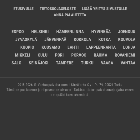
ETUSIVULLE
TIETOSUOJASELOSTE
LISÄÄ YRITYS SIVUSTOLLE
ANNA PALAUTETTA
ESPOO
HELSINKI
HÄMEENLINNA
HYVINKÄÄ
JOENSUU
JYVÄSKYLÄ
JÄRVENPÄÄ
KOKKOLA
KOTKA
KOUVOLA
KUOPIO
KUUSAMO
LAHTI
LAPPEENRANTA
LOHJA
MIKKELI
OULU
PORI
PORVOO
RAUMA
ROVANIEMI
SALO
SEINÄJOKI
TAMPERE
TURKU
VAASA
VANTAA
2018-2026 © Vanhuspalvelut.com | SiteWorks Oy | PL 79, 20521 Turku
Tämä on puolueeton ja riippumaton sivusto. Tarkista tiedot palveluntarjoajalta ennen
ostopäätöksen tekemistä.