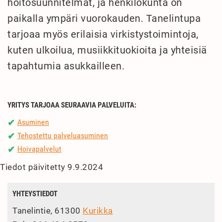
hoitosuunnitelmat, ja henkilökunta on
paikalla ympäri vuorokauden. Tanelintupa
tarjoaa myös erilaisia virkistystoimintoja,
kuten ulkoilua, musiikkituokioita ja yhteisiä
tapahtumia asukkailleen.
YRITYS TARJOAA SEURAAVIA PALVELUITA:
Asuminen
✔
Tehostettu palveluasuminen
✔
Hoivapalvelut
✔
Tiedot päivitetty 9.9.2024
YHTEYSTIEDOT
Tanelintie, 61300
Kurikka