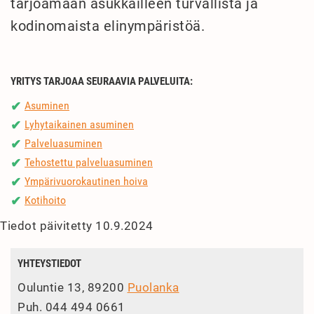
tarjoamaan asukkailleen turvallista ja
kodinomaista elinympäristöä.
YRITYS TARJOAA SEURAAVIA PALVELUITA:
Asuminen
✔
Lyhytaikainen asuminen
✔
Palveluasuminen
✔
Tehostettu palveluasuminen
✔
Ympärivuorokautinen hoiva
✔
Kotihoito
✔
Tiedot päivitetty 10.9.2024
YHTEYSTIEDOT
Ouluntie 13, 89200
Puolanka
Puh.
044 494 0661