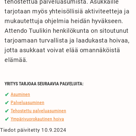
tehostettua palveluasumista. Asukkaille
tarjotaan myös yhteisöllisiä aktiviteetteja ja
mukautettuja ohjelmia heidän hyväkseen.
Attendo Tuulikin henkilökunta on sitoutunut
tarjoamaan turvallista ja laadukasta hoivaa,
jotta asukkaat voivat elää omannäköistä
elämää.
YRITYS TARJOAA SEURAAVIA PALVELUITA:
Asuminen
✔
Palveluasuminen
✔
Tehostettu palveluasuminen
✔
Ympärivuorokautinen hoiva
✔
Tiedot päivitetty 10.9.2024