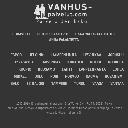
ETUSIVULLE
TIETOSUOJASELOSTE
LISÄÄ YRITYS SIVUSTOLLE
ANNA PALAUTETTA
ESPOO
HELSINKI
HÄMEENLINNA
HYVINKÄÄ
JOENSUU
JYVÄSKYLÄ
JÄRVENPÄÄ
KOKKOLA
KOTKA
KOUVOLA
KUOPIO
KUUSAMO
LAHTI
LAPPEENRANTA
LOHJA
MIKKELI
OULU
PORI
PORVOO
RAUMA
ROVANIEMI
SALO
SEINÄJOKI
TAMPERE
TURKU
VAASA
VANTAA
2018-2026 © Vanhuspalvelut.com | SiteWorks Oy | PL 79, 20521 Turku
Tämä on puolueeton ja riippumaton sivusto. Tarkista tiedot palveluntarjoajalta ennen
ostopäätöksen tekemistä.