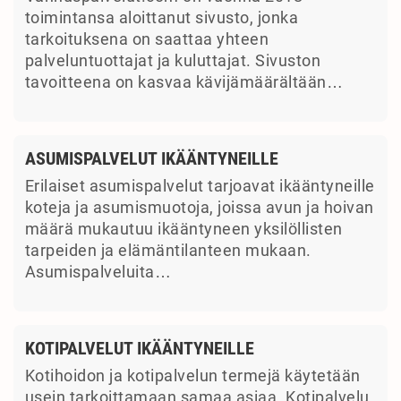
toimintansa aloittanut sivusto, jonka
tarkoituksena on saattaa yhteen
palveluntuottajat ja kuluttajat. Sivuston
tavoitteena on kasvaa kävijämäärältään…
ASUMISPALVELUT IKÄÄNTYNEILLE
Erilaiset asumispalvelut tarjoavat ikääntyneille
koteja ja asumismuotoja, joissa avun ja hoivan
määrä mukautuu ikääntyneen yksilöllisten
tarpeiden ja elämäntilanteen mukaan.
Asumispalveluita…
KOTIPALVELUT IKÄÄNTYNEILLE
Kotihoidon ja kotipalvelun termejä käytetään
usein tarkoittamaan samaa asiaa. Kotipalvelu