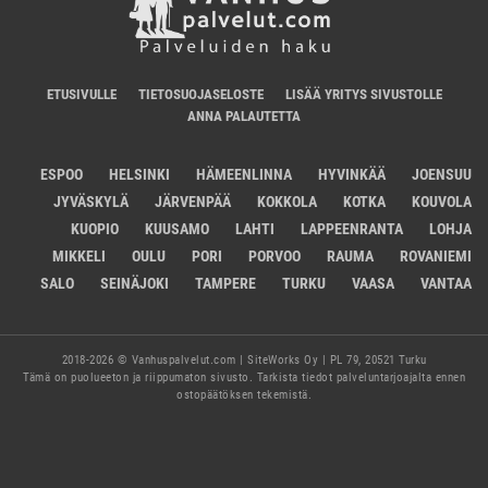
ETUSIVULLE
TIETOSUOJASELOSTE
LISÄÄ YRITYS SIVUSTOLLE
ANNA PALAUTETTA
ESPOO
HELSINKI
HÄMEENLINNA
HYVINKÄÄ
JOENSUU
JYVÄSKYLÄ
JÄRVENPÄÄ
KOKKOLA
KOTKA
KOUVOLA
KUOPIO
KUUSAMO
LAHTI
LAPPEENRANTA
LOHJA
MIKKELI
OULU
PORI
PORVOO
RAUMA
ROVANIEMI
SALO
SEINÄJOKI
TAMPERE
TURKU
VAASA
VANTAA
2018-2026 © Vanhuspalvelut.com | SiteWorks Oy | PL 79, 20521 Turku
Tämä on puolueeton ja riippumaton sivusto. Tarkista tiedot palveluntarjoajalta ennen
ostopäätöksen tekemistä.