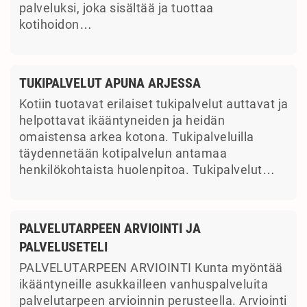
palveluksi, joka sisältää ja tuottaa
kotihoidon…
TUKIPALVELUT APUNA ARJESSA
Kotiin tuotavat erilaiset tukipalvelut auttavat ja
helpottavat ikääntyneiden ja heidän
omaistensa arkea kotona. Tukipalveluilla
täydennetään kotipalvelun antamaa
henkilökohtaista huolenpitoa. Tukipalvelut…
PALVELUTARPEEN ARVIOINTI JA
PALVELUSETELI
PALVELUTARPEEN ARVIOINTI Kunta myöntää
ikääntyneille asukkailleen vanhuspalveluita
palvelutarpeen arvioinnin perusteella. Arviointi