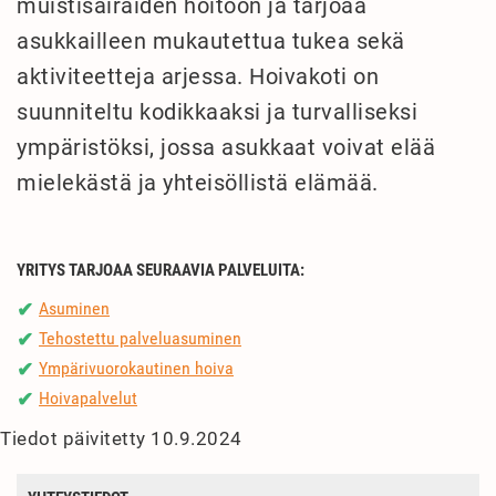
muistisairaiden hoitoon ja tarjoaa
asukkailleen mukautettua tukea sekä
aktiviteetteja arjessa. Hoivakoti on
suunniteltu kodikkaaksi ja turvalliseksi
ympäristöksi, jossa asukkaat voivat elää
mielekästä ja yhteisöllistä elämää.
YRITYS TARJOAA SEURAAVIA PALVELUITA:
Asuminen
✔
Tehostettu palveluasuminen
✔
Ympärivuorokautinen hoiva
✔
Hoivapalvelut
✔
Tiedot päivitetty 10.9.2024