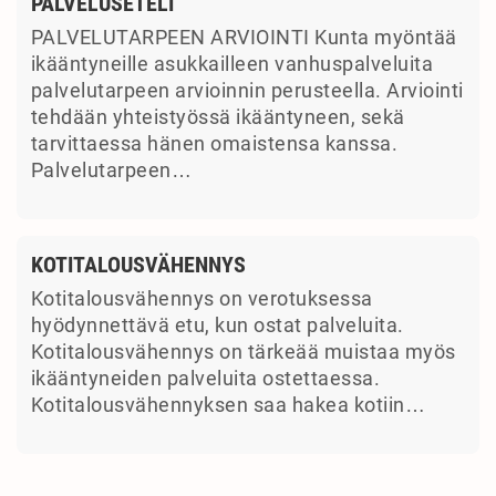
PALVELUSETELI
PALVELUTARPEEN ARVIOINTI Kunta myöntää
ikääntyneille asukkailleen vanhuspalveluita
palvelutarpeen arvioinnin perusteella. Arviointi
tehdään yhteistyössä ikääntyneen, sekä
tarvittaessa hänen omaistensa kanssa.
Palvelutarpeen…
KOTITALOUSVÄHENNYS
Kotitalousvähennys on verotuksessa
hyödynnettävä etu, kun ostat palveluita.
Kotitalousvähennys on tärkeää muistaa myös
ikääntyneiden palveluita ostettaessa.
Kotitalousvähennyksen saa hakea kotiin…