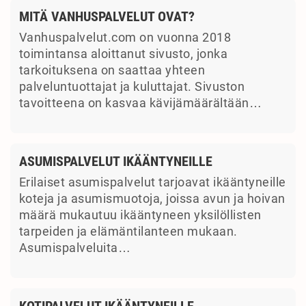
MITÄ VANHUSPALVELUT OVAT?
Vanhuspalvelut.com on vuonna 2018
toimintansa aloittanut sivusto, jonka
tarkoituksena on saattaa yhteen
palveluntuottajat ja kuluttajat. Sivuston
tavoitteena on kasvaa kävijämäärältään…
ASUMISPALVELUT IKÄÄNTYNEILLE
Erilaiset asumispalvelut tarjoavat ikääntyneille
koteja ja asumismuotoja, joissa avun ja hoivan
määrä mukautuu ikääntyneen yksilöllisten
tarpeiden ja elämäntilanteen mukaan.
Asumispalveluita…
KOTIPALVELUT IKÄÄNTYNEILLE