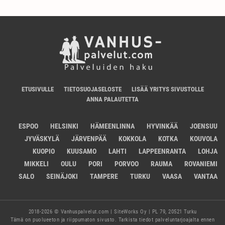
ETUSIVULLE
TIETOSUOJASELOSTE
LISÄÄ YRITYS SIVUSTOLLE
ANNA PALAUTETTA
ESPOO
HELSINKI
HÄMEENLINNA
HYVINKÄÄ
JOENSUU
JYVÄSKYLÄ
JÄRVENPÄÄ
KOKKOLA
KOTKA
KOUVOLA
KUOPIO
KUUSAMO
LAHTI
LAPPEENRANTA
LOHJA
MIKKELI
OULU
PORI
PORVOO
RAUMA
ROVANIEMI
SALO
SEINÄJOKI
TAMPERE
TURKU
VAASA
VANTAA
2018-2026 © Vanhuspalvelut.com | SiteWorks Oy | PL 79, 20521 Turku
Tämä on puolueeton ja riippumaton sivusto. Tarkista tiedot palveluntarjoajalta ennen