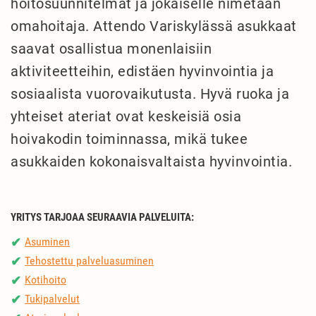
hoitosuunnitelmat ja jokaiselle nimetään
omahoitaja. Attendo Variskylässä asukkaat
saavat osallistua monenlaisiin
aktiviteetteihin, edistäen hyvinvointia ja
sosiaalista vuorovaikutusta. Hyvä ruoka ja
yhteiset ateriat ovat keskeisiä osia
hoivakodin toiminnassa, mikä tukee
asukkaiden kokonaisvaltaista hyvinvointia.
YRITYS TARJOAA SEURAAVIA PALVELUITA:
Asuminen
✔
Tehostettu palveluasuminen
✔
Kotihoito
✔
Tukipalvelut
✔