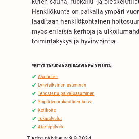
kuten sauna, ruokailu- ja oleskelutil
Henkilökunta on paikalla ympäri vuor
laaditaan henkilökohtainen hoitosuun
myös erilaisia kerhoja ja ulkoilumahd
toimintakykyä ja hyvinvointia.
YRITYS TARJOAA SEURAAVIA PALVELUITA:
Asuminen
✔
Lyhytaikainen asuminen
✔
Tehostettu palveluasuminen
✔
Ympärivuorokautinen hoiva
✔
Kotihoito
✔
Tukipalvelut
✔
Ateriapalvelu
✔
Tiedot päivitetty 9.9.2024