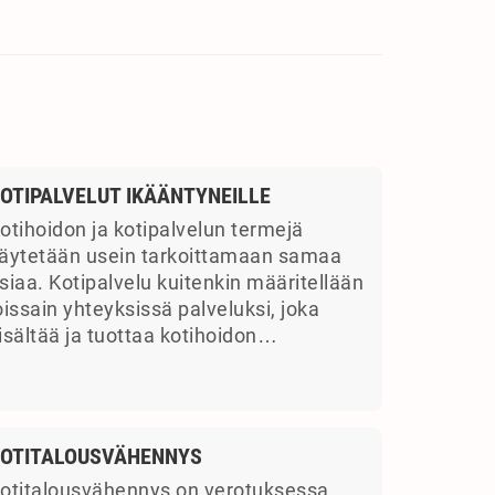
OTIPALVELUT IKÄÄNTYNEILLE
otihoidon ja kotipalvelun termejä
äytetään usein tarkoittamaan samaa
siaa. Kotipalvelu kuitenkin määritellään
oissain yhteyksissä palveluksi, joka
isältää ja tuottaa kotihoidon…
OTITALOUSVÄHENNYS
otitalousvähennys on verotuksessa