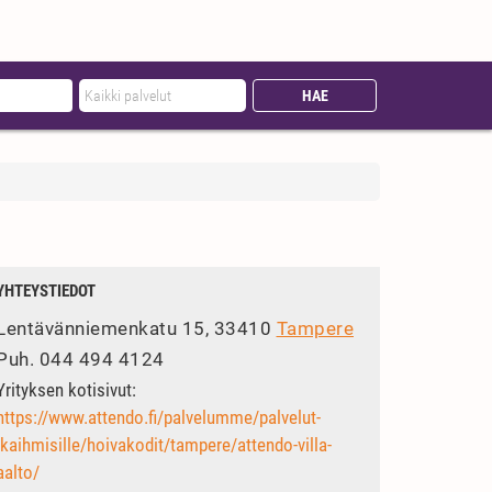
YHTEYSTIEDOT
Lentävänniemenkatu 15, 33410
Tampere
Puh.
044 494 4124
Yrityksen kotisivut:
https://www.attendo.fi/palvelumme/palvelut-
ikaihmisille/hoivakodit/tampere/attendo-villa-
aalto/