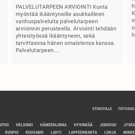
a
h
PALVELUTARPEEN ARVIOINTI Kunta
K
myöntää ikääntyneille asukkailleen
m
vanhuspalveluita palvelutarpeen
o
arvioinnin perusteella. Arviointi tehdään
h
yhteistyössä ikääntyneen, sekä
tarvittaessa hänen omaistensa kanssa.
Palvelutarpeen…
ETUSIVULLE
TIETOSUO
SPOO
HELSINKI
HÄMEENLINNA
HYVINKÄÄ
JOENSUU
JYVÄ
KUOPIO
KUUSAMO
LAHTI
LAPPEENRANTA
LOHJA
MIKKE