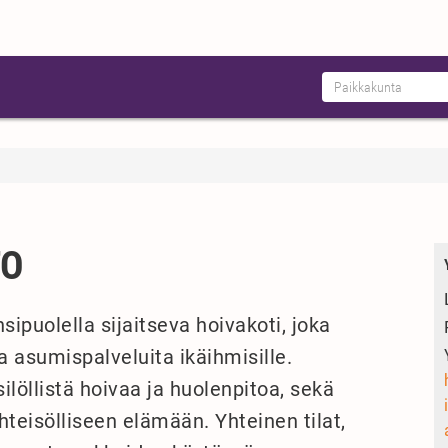
TO
ipuolella sijaitseva hoivakoti, joka
a asumispalveluita ikäihmisille.
ilöllistä hoivaa ja huolenpitoa, sekä
hteisölliseen elämään. Yhteinen tilat,