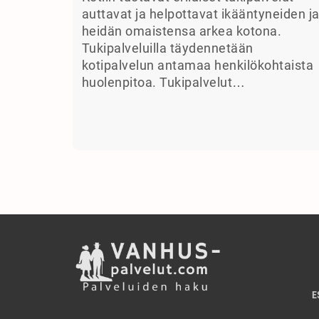
auttavat ja helpottavat ikääntyneiden j
heidän omaistensa arkea kotona.
Tukipalveluilla täydennetään
kotipalvelun antamaa henkilökohtaista
huolenpitoa. Tukipalvelut…
E