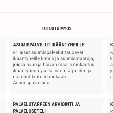
TUTUSTU MYÖS
ASUMISPALVELUT IKÄÄNTYNEILLE
K
Erilaiset asumispalvelut tarjoavat
K
ikääntyneille koteja ja asumismuotoja,
k
joissa avun ja hoivan määrä mukautuu
a
ikääntyneen yksilöllisten tarpeiden ja
j
elämäntilanteen mukaan.
s
Asumispalveluita…
PALVELUTARPEEN ARVIOINTI JA
K
PALVELUSETELI
K