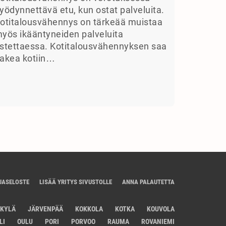
yödynnettävä etu, kun ostat palveluita.
otitalousvähennys on tärkeää muistaa
yös ikääntyneiden palveluita
stettaessa. Kotitalousvähennyksen saa
akea kotiin…
JASELOSTE
LISÄÄ YRITYS SIVUSTOLLE
ANNA PALAUTETTA
SKYLÄ
JÄRVENPÄÄ
KOKKOLA
KOTKA
KOUVOLA
LI
OULU
PORI
PORVOO
RAUMA
ROVANIEMI